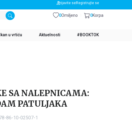
BESPLATNA DOSTAVA ZA IZNOS PREKO 3500 RSD
Prijavite se
Registrujte se
0
Omiljeno
0
Korpa
kan u vrtiću
Aktuelnosti
#BOOKTOK
KE SA NALEPNICAMA:
DAM PATULJAKA
978-86-10-02507-1