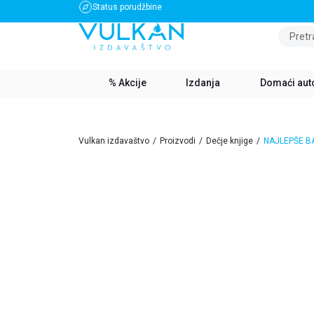
Status porudžbine
BESPLATNA DOSTAVA ZA IZNOS PREKO 3500 RSD
Pretr
% Akcije
Izdanja
Domaći aut
Vulkan izdavaštvo
Proizvodi
Dečje knjige
NAJLEPŠE B