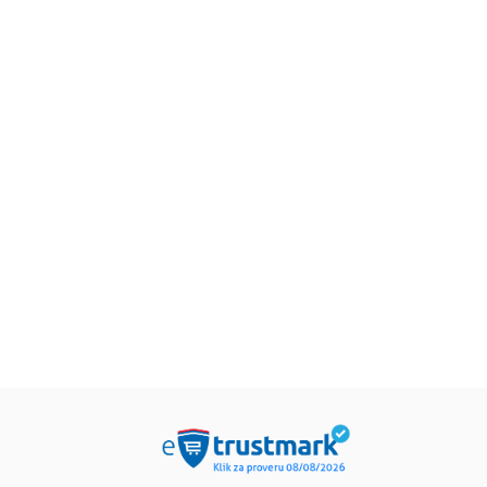
čje knjige
Dečje knjige
Dečje knjige
rabel i nestašluci na
Kiti i jurnjava kroz
Čarobno Dale
kniku
krošnje
– Magično dr
rijet Mankaster
Pola Harison
Inid Blajton
79,15
RSD
679,15
RSD
679,15
RS
9,00
RSD
799,00
RSD
799,00
RSD