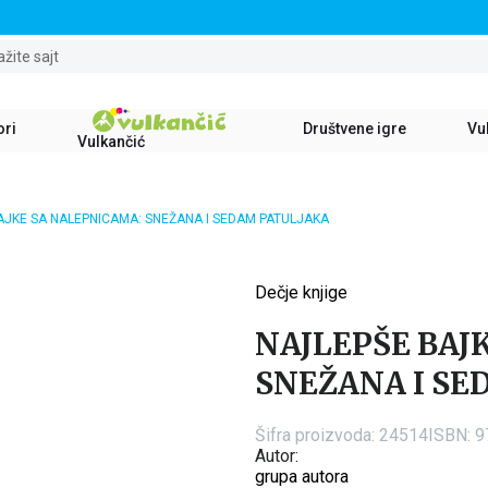
STALNI POPUST OD 15% NA SVE NASLOVE
ažite sajt
ori
Društvene igre
Vul
Vulkančić
AJKE SA NALEPNICAMA: SNEŽANA I SEDAM PATULJAKA
Dečje knjige
15
%
NAJLEPŠE BAJ
SNEŽANA I SE
Šifra proizvoda:
24514
ISBN: 
Autor:
grupa autora