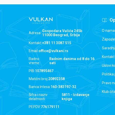
Op
O nama
Gospodara Vučića 245b
Adresa :
11000 Beograd, Srbija
Zaposle
Kontakt:
+381 11 3087 515
Saradnj
Email:
office@vulkani.rs
Kontakt
Radno
Radnim danima od 8 do 16
vreme:
sati
Uslovi k
PIB:
107895467
Politika
Matični broj:
20892358
Pravo n
Banca Intesa:
160-383197-32
Klub čit
Šifra i naziv
5811 - Izdavanje
delatnosti:
knjiga
PEPDV:
776179111