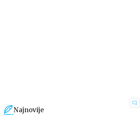
Dečje knjige
Dečje knjige
JEDAN ZIMSKI DAN
MOJA PRVA RIZNICA PRIČA O
ŽIVOTINJAMA
Elajza Viler
grupa autora
679,15
RSD
1.529,15
RSD
799,00
RSD
1.799,00
RSD
Najnovije
15
%
15
%