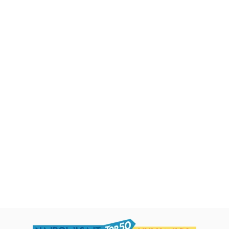
Dečje knjige
Dečje knjige
Uspomene iz vrtića
Zrnce kartice – Učimo engleski
5–7
grupa autora
Mirjana Milenić
594,15
RSD
424,15
RSD
699,00
RSD
499,00
RSD