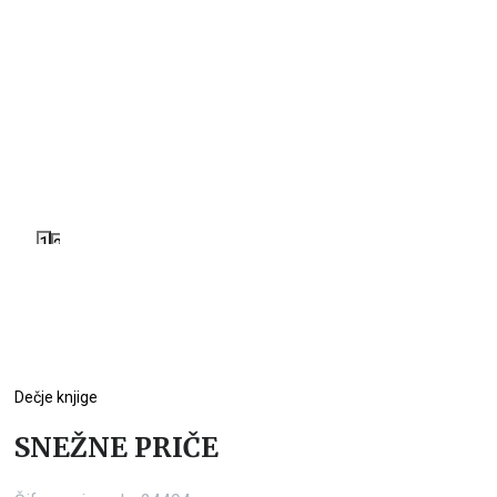
1
2
Dečje knjige
SNEŽNE PRIČE