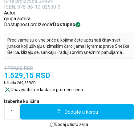
Šifra proizvoda:
24494
ISBN: 978-86-10-02590-3
Autor:
grupa autora
Dostupnost proizvoda:
Dostupno
Pred vama su divne priče u kojima ćete upoznati čitav svet
junaka koji uživaju u zimskim čarolijama i igrama: prave Sneška
Belića, klizaju se, sankaju i raduju prvim snežnim pahuljama…
1.799,00
RSD
1.529,15
RSD
Ušteda:
269,85
RSD
Obavestite me kada se promeni cena
Izaberite količinu
Dodajte u korpu
Dodaj u listu želja