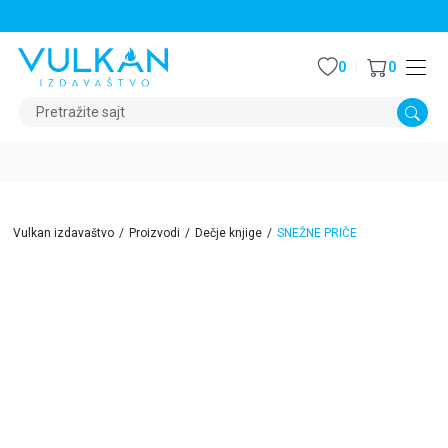
STALNI POPUST OD 15% NA SVE NASLOVE
0
0
Pretražite sajt
Vulkan izdavaštvo
Proizvodi
Dečje knjige
SNEŽNE PRIČE
15
%