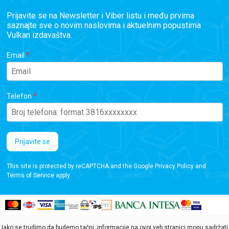
Prijavite se na Newsletter i Viber listu i među prvima
saznajte sve o novim naslovima i aktuelnim popustima
Vulkan izdavaštva.
Email
Telefon
Prijavite se
This site is protected by reCAPTCHA and the Google
Privacy Policy
and
Terms of Service
apply.
Iako se trudimo da budemo tačni, informacije na ovoj veb stranici mogu sadržati