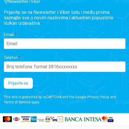
Newsletter i Viber
Prijavite se na Newsletter i Viber listu i među prvima
saznajte sve o novim naslovima i aktuelnim popustima
Vulkan izdavaštva.
Email
Telefon
Prijavite se
This site is protected by reCAPTCHA and the Google
Privacy Policy
and
Terms of Service
apply.