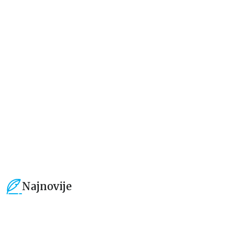
Dečje knjige
Dečje knjige
Moja mala zvučna knjiga:
Drugari sa farme – dodirni i
Točkovi autobusa se okreću
otkrij
grupa autora
grupa autora
934,15
RSD
594,15
RSD
1.099,00
RSD
699,00
RSD
Najnovije
15
%
15
%