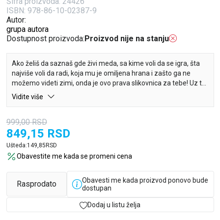
Šifra proizvoda:
24426
ISBN: 978-86-10-02387-9
Autor:
grupa autora
Dostupnost proizvoda:
Proizvod nije na stanju
Ako želiš da saznaš gde živi meda, sa kime voli da se igra, šta
najviše voli da radi, koja mu je omiljena hrana i zašto ga ne
možemo videti zimi, onda je ovo prava slikovnica za tebe! Uz to,
na njenim stranicama nalaze se različite uzbudljive teksture.
Vidite više
Spremi se, avantura može da počne!
999,00
RSD
849,15
RSD
Ušteda:
149,85
RSD
Obavestite me kada se promeni cena
Obavesti me kada proizvod ponovo bude
Rasprodato
dostupan
Dodaj u listu želja