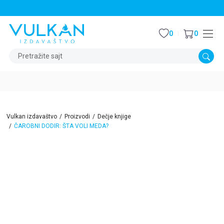
STALNI POPUST OD 15% NA SVE NASLOVE
0
0
Pretražite sajt
Vulkan izdavaštvo
Proizvodi
Dečje knjige
ČAROBNI DODIR: ŠTA VOLI MEDA?
15
%