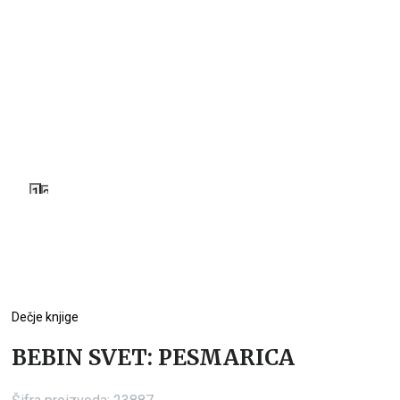
1
2
Dečje knjige
BEBIN SVET: PESMARICA