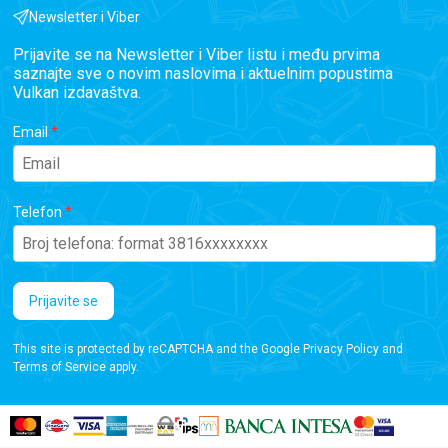
Newsletter i Viber
Prijavite se na Newsletter i Viber listu i među prvima
saznajte sve o novim naslovima i aktuelnim popustima
Vulkan izdavaštva.
Email
Telefon
Prijavite se
This site is protected by reCAPTCHA and the Google
Privacy Policy
and
Terms of Service
apply.