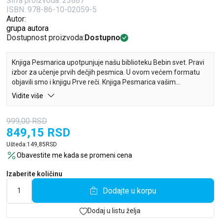
Šifra proizvoda:
23887
ISBN: 978-86-10-02059-5
Autor:
grupa autora
Dostupnost proizvoda:
Dostupno
Knjiga Pesmarica upotpunjuje našu biblioteku Bebin svet. Pravi
izbor za učenje prvih dečjih pesmica. U ovom većem formatu
objavili smo i knjigu Prve reči. Knjiga Pesmarica vašim
mališanima donosi odabir od 45 najvoljenijih dečjih pesama,
Vidite više
obogaćenih divnim ilustracijama koje će moći da istražuju.
999,00
RSD
Biblioteka „Bebin svet“ namenjena je za prve susrete vašeg
849,15
RSD
deteta s knjigama, koje će mu postati omiljene i koje ćete
zajedno listati iznova i iznova.
Ušteda:
149,85
RSD
Obavestite me kada se promeni cena
Izaberite količinu
Dodajte u korpu
Dodaj u listu želja