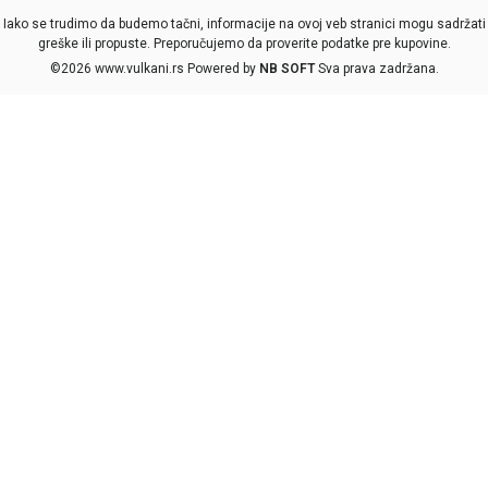
Iako se trudimo da budemo tačni, informacije na ovoj veb stranici mogu sadržati
greške ili propuste. Preporučujemo da proverite podatke pre kupovine.
©2026
www.vulkani.rs
Powered by
NB SOFT
Sva prava zadržana.