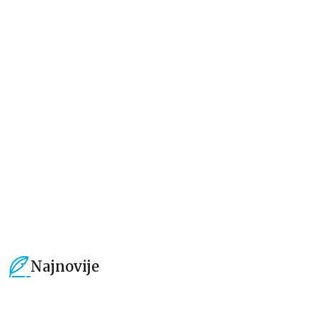
Dečje knjige
Dečje knjige
Moja mala zvučna knjiga:
Drugari sa farme – dodirni i
Točkovi autobusa se okreću
otkrij
grupa autora
grupa autora
934,15
RSD
594,15
RSD
1.099,00
RSD
699,00
RSD
Najnovije
15
%
15
%