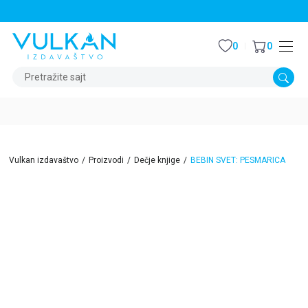
STALNI POPUST OD 15% NA SVE NASLOVE
0
0
Pretražite sajt
Vulkan izdavaštvo
Proizvodi
Dečje knjige
BEBIN SVET: PESMARICA
15
%