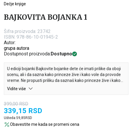
Dečje knjige
BAJKOVITA BOJANKA 1
Šifra proizvoda:
23742
ISBN: 978-86-10-01945-2
Autor:
grupa autora
Dostupnost proizvoda:
Dostupno
U ediciji bojanki Bajkovite bojanke dete će imati prilike da oboji
scenu, ali i da sazna kako princeze žive i kako vole da provode
vreme. Ne propusti priliku da saznaš kako princeze žive i kako
vole da provode vreme, a zatim ukrasi njihov raskošni svet
Vidite više
prelepim bojama!
399,00
RSD
339,15
RSD
Ušteda:
59,85
RSD
Obavestite me kada se promeni cena