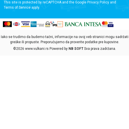
This site is protected by reCAPTCHA and the Google
Privacy Policy
and
Terms of Service
apply.
Iako se trudimo da budemo tačni, informacije na ovoj veb stranici mogu sadržati
greške ili propuste. Preporučujemo da proverite podatke pre kupovine.
©2026
www.vulkani.rs
Powered by
NB SOFT
Sva prava zadržana.