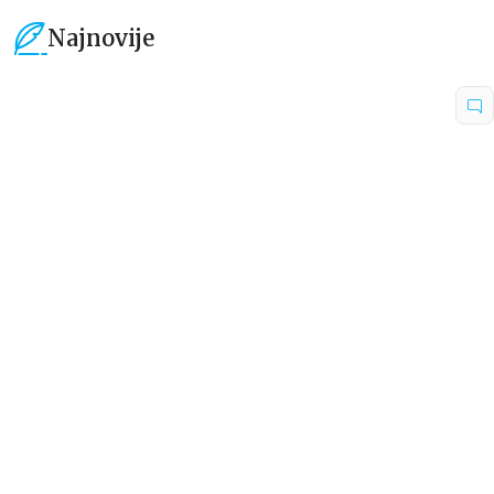
Najnovije
15
%
15
%
Dečje knjige
Dečje knjige
Uspomene iz vrtića
Zrnce kartice – Učimo engleski
5–7
grupa autora
Mirjana Milenić
594,15
RSD
424,15
RSD