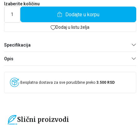
Izaberite količinu
Dodajte u korpu
Dodaj u listu želja
Specifikacija
Opis
Besplatna dostava za sve porudžbine preko
3.500 RSD
Slični proizvodi
15
%
15
%