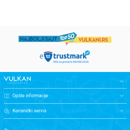
699,00
RSD
499,00
RSD
Opšte informacije
Korisnički servis