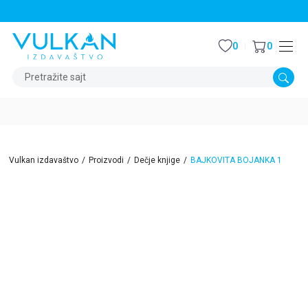
STALNI POPUST OD 15% NA SVE NASLOVE
0
0
Pretražite sajt
Vulkan izdavaštvo
Proizvodi
Dečje knjige
BAJKOVITA BOJANKA 1
15
%