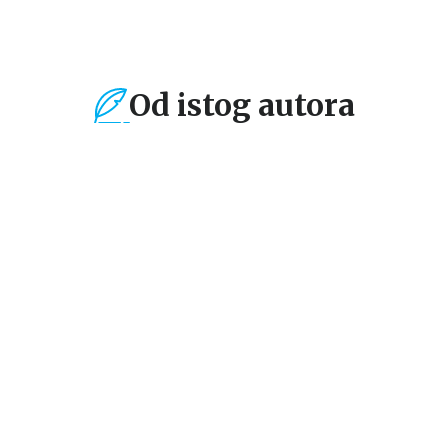
Od istog autora
%
A