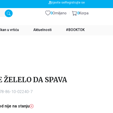
BESPLATNA DOSTAVA ZA IZNOS PREKO 3500 RSD
Prijavite se
Registrujte se
0
Omiljeno
0
Korpa
kan u vrtiću
Aktuelnosti
#BOOKTOK
E ŽELELO DA SPAVA
978-86-10-02240-7
d nije na stanju