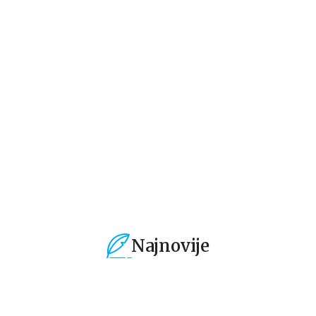
A
Najnovije
%
15
%
15
%