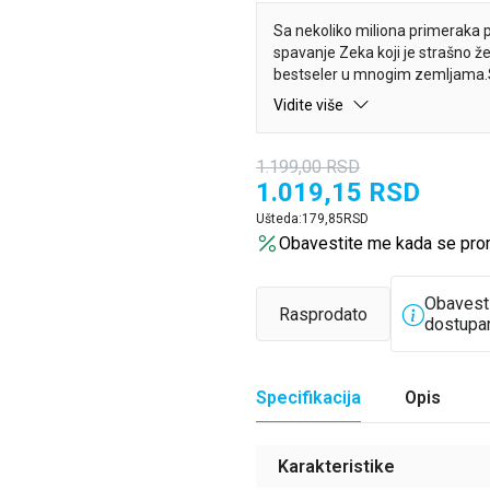
Sa nekoliko miliona primeraka p
spavanje Zeka koji je strašno že
bestseler u mnogim zemljama.Slo
nastavak, koji koristi psihološ
Vidite više
je pobrao hvale roditelja koji su 
njenom putu u san, i vaše deteće
čarobnoj šumi upoznaće različit
1.199,00
RSD
da se opusti.Pridružite se rodi
1.019,15
RSD
uspavljivanjem i pretvorite ga u
Ušteda:
179,85
RSD
Obavestite me kada se pro
Obavest
Rasprodato
dostupa
Specifikacija
Opis
Karakteristike