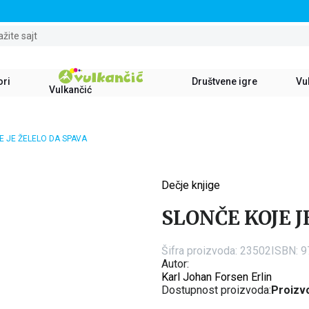
STALNI POPUST OD 15% NA SVE NASLOVE
ažite sajt
ori
Društvene igre
Vul
Vulkančić
E JE ŽELELO DA SPAVA
Dečje knjige
15
%
SLONČE KOJE J
Šifra proizvoda:
23502
ISBN: 
Autor:
Karl Johan Forsen Erlin
Dostupnost proizvoda:
Proizvo