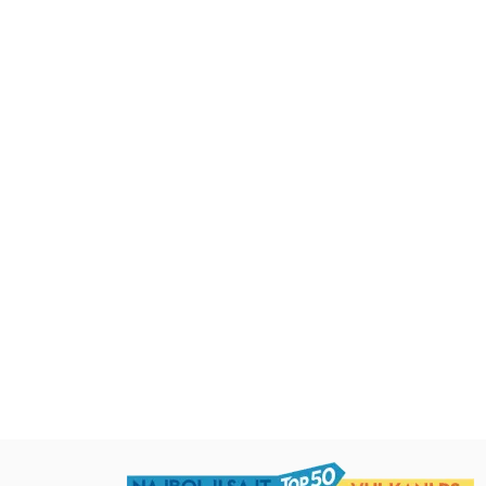
0 reči: Moja
ora
RSD
Dečje knjige
Dečje knjige
SD
Uspomene iz vrtića
Zrnce kartice –
Učimo engleski 5–
grupa autora
Mirjana Milenić
594,15
RSD
424,15
RSD
699,00
RSD
499,00
RSD