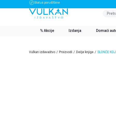
Status porudžbine
BESPLATNA DOSTAVA ZA IZNOS PREKO 3500 RSD
Pretr
% Akcije
Izdanja
Domaći aut
Vulkan izdavaštvo
Proizvodi
Dečje knjige
SLONČE KOJ