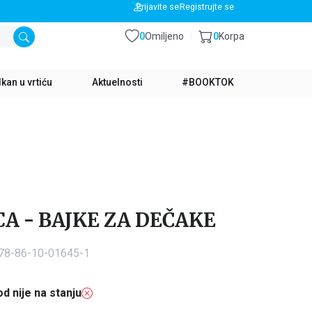
BESPLATNA DOSTAVA ZA IZNOS PREKO 3500 RSD
Prijavite se
Registrujte se
0
Omiljeno
0
Korpa
kan u vrtiću
Aktuelnosti
#BOOKTOK
A - BAJKE ZA DEČAKE
978-86-10-01645-1
d nije na stanju