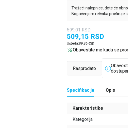
Tražeći nalepnice, dete će obnovi
Bogaćenjem rečnika proširuje s
599,01
RSD
509,15
RSD
Ušteda:
89,86
RSD
Obavestite me kada se pro
Obavest
Rasprodato
dostupa
Specifikacija
Opis
Karakteristike
Kategorija