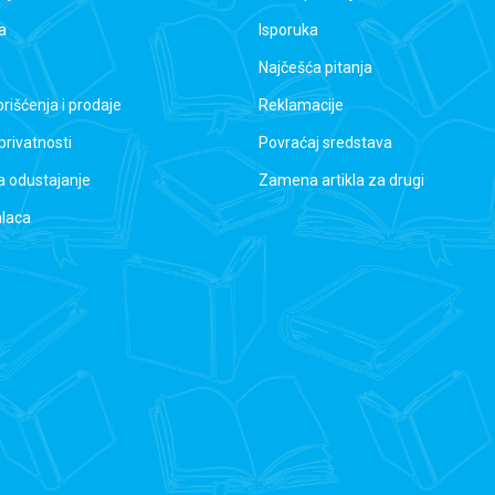
a
Isporuka
Najčešća pitanja
orišćenja i prodaje
Reklamacije
 privatnosti
Povraćaj sredstava
a odustajanje
Zamena artikla za drugi
alaca