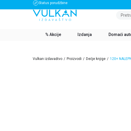
Status porudžbine
BESPLATNA DOSTAVA ZA IZNOS PREKO 3500 RSD
Pretr
% Akcije
Izdanja
Domaći aut
Vulkan izdavaštvo
Proizvodi
Dečje knjige
120+ NALEPN