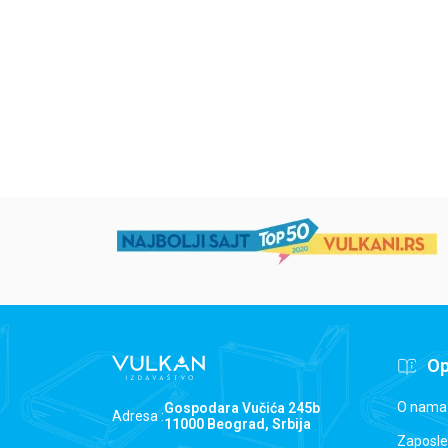
grupa autora
Mirjana Milenić
594,15
RSD
424,15
RSD
699,00
RSD
499,00
RSD
Op
O nama
Gospodara Vučića 245b
Adresa :
11000 Beograd, Srbija
Zaposle