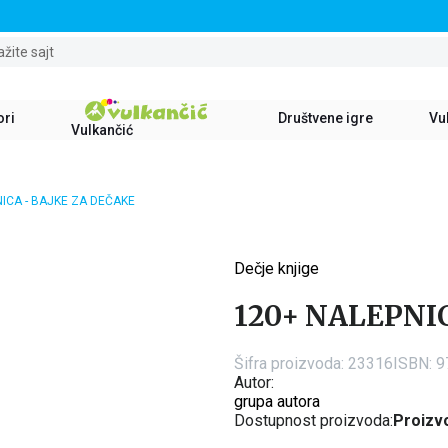
STALNI POPUST OD 15% NA SVE NASLOVE
ažite sajt
ori
Društvene igre
Vul
Vulkančić
ICA - BAJKE ZA DEČAKE
Dečje knjige
15
%
120+ NALEPNIC
Šifra proizvoda:
23316
ISBN: 
Autor:
grupa autora
Dostupnost proizvoda:
Proizvo