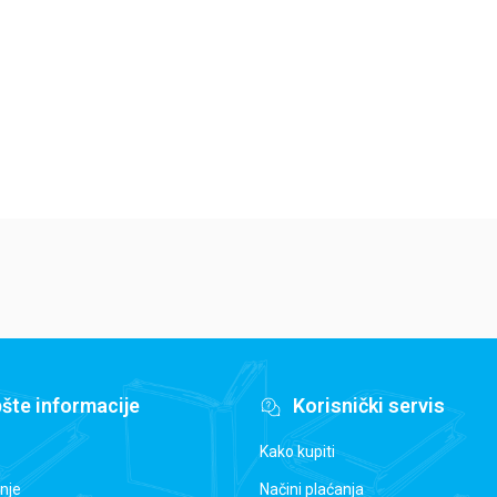
Elajza Viler
Harijet Mankaster
Ha
679,15
RSD
679,15
RSD
6
799,00
RSD
799,00
RSD
79
šte informacije
Korisnički servis
Kako kupiti
nje
Načini plaćanja