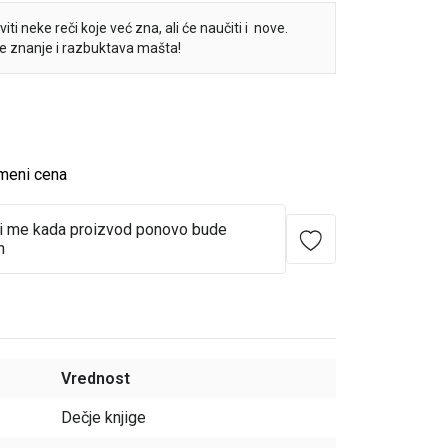
ti neke reči koje već zna, ali će naučiti i nove.
e znanje i razbuktava mašta!
meni cena
i me kada proizvod ponovo bude
n
Vrednost
Dečje knjige