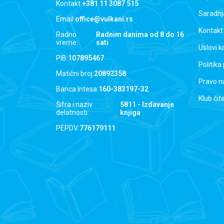
Kontakt:
+381 11 3087 515
Saradnj
Email:
office@vulkani.rs
Kontakt
Radno
Radnim danima od 8 do 16
vreme:
sati
Uslovi k
PIB:
107895467
Politika
Matični broj:
20892358
Pravo n
Banca Intesa:
160-383197-32
Klub čit
Šifra i naziv
5811 - Izdavanje
delatnosti:
knjiga
PEPDV:
776179111