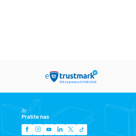
rijet Mankaster
Pola Harison
Inid Blajton
79,15
RSD
679,15
RSD
679,15
RS
9,00
RSD
799,00
RSD
799,00
RSD
Pratite nas