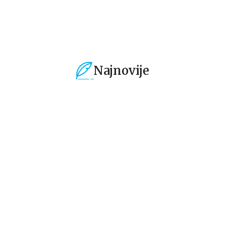
Najnovije
%
15
%
15
%
Dečje knjige
Dečje knjige
De
Jedan letnji dan
Isidora Mun vozi
Mi
7
bicikl
pi