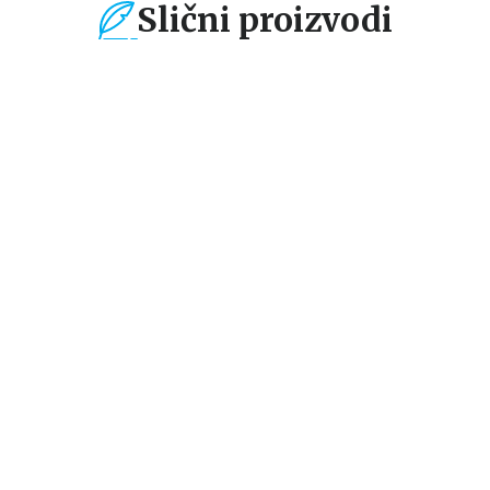
Slični proizvodi
%
15
%
Dečje knjige
ZABAVA SA
NALEPNICAMA:
ILA
SPORTSKA ZABAVA
grupa autora
594,15
RSD
699,00
RSD