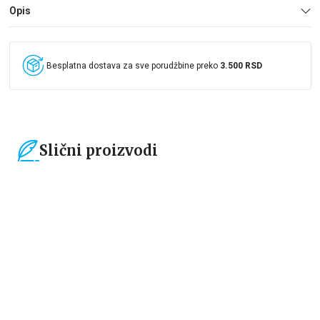
Opis
Besplatna dostava za sve porudžbine preko
3.500 RSD
Slični proizvodi
15
%
30
%