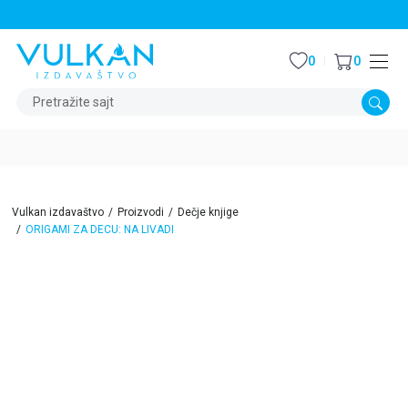
STALNI POPUST OD 15% NA SVE NASLOVE
0
0
Pretražite sajt
Vulkan izdavaštvo
Proizvodi
Dečje knjige
ORIGAMI ZA DECU: NA LIVADI
15
%