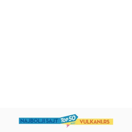
Dečje knjige
Dečje knjige
Uspomene iz vrtića
Zrnce kartice – Učimo engleski
5–7
grupa autora
Mirjana Milenić
594,15
RSD
424,15
RSD
699,00
RSD
499,00
RSD