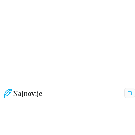
Dečje knjige
Dečje knjige
KAWAII: NAUČITE DA CRTATE
NAŠ ZABAVNI VIKEND –
U 5 JEDNOSTAVNIH KORAKA
AKTIVNOSTI U PRIRODI ZA
SVAKI VIKEND U GODINI
grupa autora
grupa autora
679,15
RSD
1.329,30
RSD
799,00
RSD
1.899,00
RSD
Najnovije
15
%
15
%