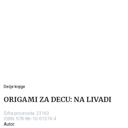
Dečje knjige
ORIGAMI ZA DECU: NA LIVADI
Šifra proizvoda:
23163
ISBN: 978-86-10-01574-4
Autor: