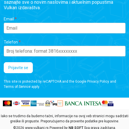
saznajte sve o novim naslovima i aktuelnim popustima
Vulkan izdavaštva.
Email
Telefon
Prijavite se
This site is protected by reCAPTCHA and the Google
Privacy Policy
and
Terms of Service
apply.
Iako se trudimo da budemo tačni, informacije na ovoj veb stranici mogu sadržati
greške ili propuste. Preporučujemo da proverite podatke pre kupovine.
©2026
www.vulkani.rs
Powered by
NB SOFT
Sva prava zadržana.