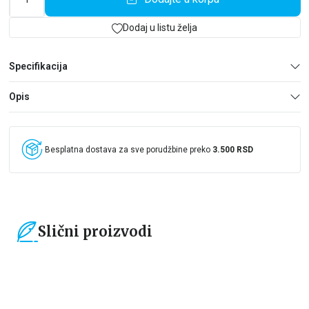
Dodaj u listu želja
Specifikacija
Opis
Besplatna dostava za sve porudžbine preko
3.500 RSD
Slični proizvodi
15
%
15
%