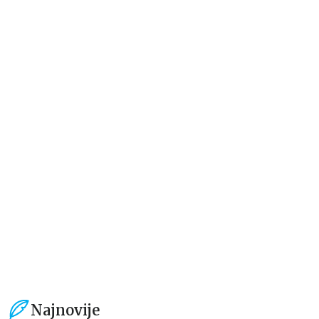
Dečje knjige
Dečje knjige
Moja mala zvučna knjiga:
Drugari sa farme – dodirni i
Točkovi autobusa se okreću
otkrij
grupa autora
grupa autora
934,15
RSD
594,15
RSD
1.099,00
RSD
699,00
RSD
Najnovije