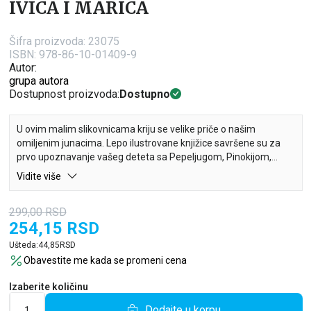
IVICA I MARICA
Šifra proizvoda:
23075
ISBN: 978-86-10-01409-9
Autor:
grupa autora
Dostupnost proizvoda:
Dostupno
U ovim malim slikovnicama kriju se velike priče o našim
omiljenim junacima. Lepo ilustrovane knjižice savršene su za
prvo upoznavanje vašeg deteta sa Pepeljugom, Pinokijom,
Ivicom i Maricom, Bambijem i ostalim junacima kojih će se uvek
Vidite više
rado družiti.
299,00
RSD
254,15
RSD
Ušteda:
44,85
RSD
Obavestite me kada se promeni cena
Izaberite količinu
Dodajte u korpu