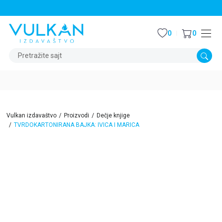
STALNI POPUST OD 15% NA SVE NASLOVE
0
0
Pretražite sajt
Vulkan izdavaštvo
Proizvodi
Dečje knjige
TVRDOKARTONIRANA BAJKA: IVICA I MARICA
15
%