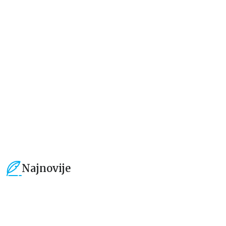
Dečje knjige
Dečje knjige
Moja mala zvučna knjiga:
Drugari sa farme – dodirni i
Točkovi autobusa se okreću
otkrij
grupa autora
grupa autora
934,15
RSD
594,15
RSD
1.099,00
RSD
699,00
RSD
Najnovije
15
%
15
%