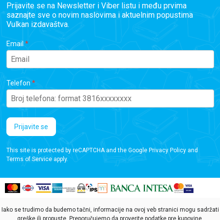
Prijavite se na Newsletter i Viber listu i među prvima
saznajte sve o novim naslovima i aktuelnim popustima
Vulkan izdavaštva.
Email
Telefon
Prijavite se
This site is protected by reCAPTCHA and the Google
Privacy Policy
and
Terms of Service
apply.
Iako se trudimo da budemo tačni, informacije na ovoj veb stranici mogu sadržati
greške ili propuste. Preporučujemo da proverite podatke pre kupovine.