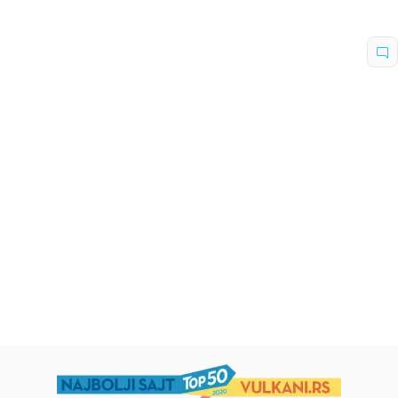
Dečje knjige
Dečje knjige
Uspomene iz vrtića
Zrnce kartice – Učimo engleski
5–7
grupa autora
Mirjana Milenić
594,15
RSD
424,15
RSD
699,00
RSD
499,00
RSD