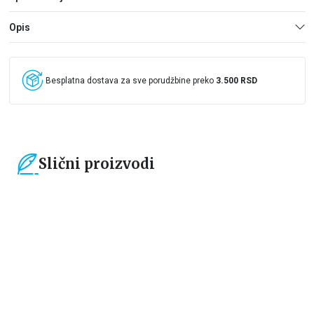
Opis
Besplatna dostava za sve porudžbine preko
3.500 RSD
Slični proizvodi
15
%
15
%