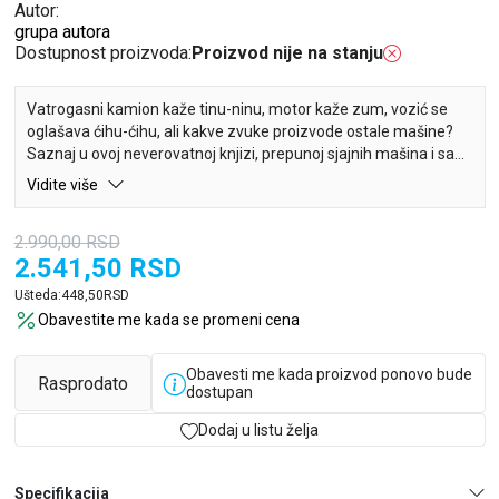
Autor:
grupa autora
Dostupnost proizvoda:
Proizvod nije na stanju
Vatrogasni kamion kaže tinu-ninu, motor kaže zum, vozić se
oglašava ćihu-ćihu, ali kakve zvuke proizvode ostale mašine?
Saznaj u ovoj neverovatnoj knjizi, prepunoj sjajnih mašina i sa
šezdeset fantastičnih zvukova.
Vidite više
2.990,00
RSD
2.541,50
RSD
Ušteda:
448,50
RSD
Obavestite me kada se promeni cena
Obavesti me kada proizvod ponovo bude
Rasprodato
dostupan
Dodaj u listu želja
Specifikacija