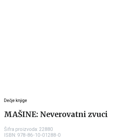
Dečje knjige
MAŠINE: Neverovatni zvuci
Šifra proizvoda:
22880
ISBN: 978-86-10-01288-0