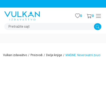
STALNI POPUST OD 15% NA SVE NASLOVE
0
0
Pretražite sajt
Vulkan izdavaštvo
Proizvodi
Dečje knjige
MAŠINE: Neverovatni zvuci
15
%