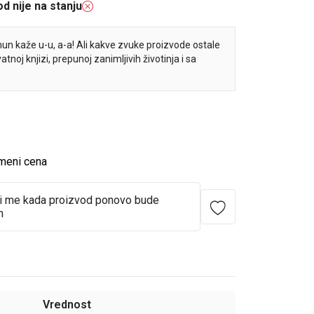
d nije na stanju
un kaže u-u, a-a! Ali kakve zvuke proizvode ostale
tnoj knjizi, prepunoj zanimljivih životinja i sa
meni cena
i me kada proizvod ponovo bude
n
Vrednost