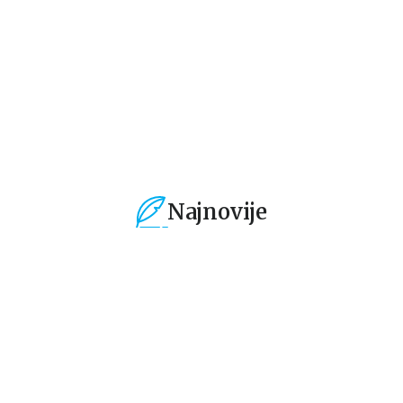
1.019,15
RSD
424,15
RSD
4
1.199,00
RSD
499,00
RSD
49
Najnovije
%
15
%
15
%