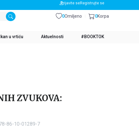
BESPLATNA DOSTAVA ZA IZNOS PREKO 3500 RSD
Prijavite se
Registrujte se
0
Omiljeno
0
Korpa
kan u vrtiću
Aktuelnosti
#BOOKTOK
NIH ZVUKOVA:
978-86-10-01289-7