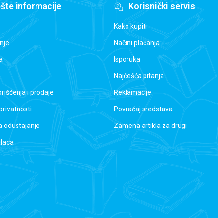
šte informacije
Korisnički servis
Kako kupiti
nje
Načini plaćanja
a
Isporuka
Najčešća pitanja
orišćenja i prodaje
Reklamacije
 privatnosti
Povraćaj sredstava
a odustajanje
Zamena artikla za drugi
alaca