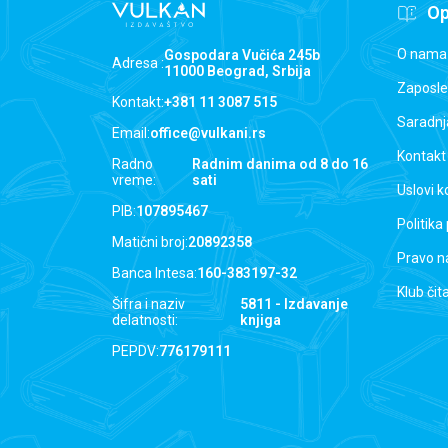
Op
O nama
Gospodara Vučića 245b
Adresa :
11000 Beograd, Srbija
Zaposle
Kontakt:
+381 11 3087 515
Saradnj
Email:
office@vulkani.rs
Kontakt
Radno
Radnim danima od 8 do 16
vreme:
sati
Uslovi k
PIB:
107895467
Politika
Matični broj:
20892358
Pravo n
Banca Intesa:
160-383197-32
Klub čit
Šifra i naziv
5811 - Izdavanje
delatnosti:
knjiga
PEPDV:
776179111