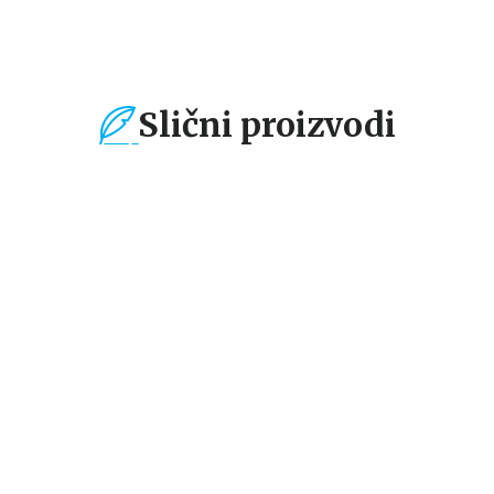
Slični proizvodi
%
15
%
15
%
Dečje knjige
Dečje knjige
De
100 prvih životinja
Knjižica glodalica:
Kn
Brojevi
Vo
grupa autora
grupa autora
gr