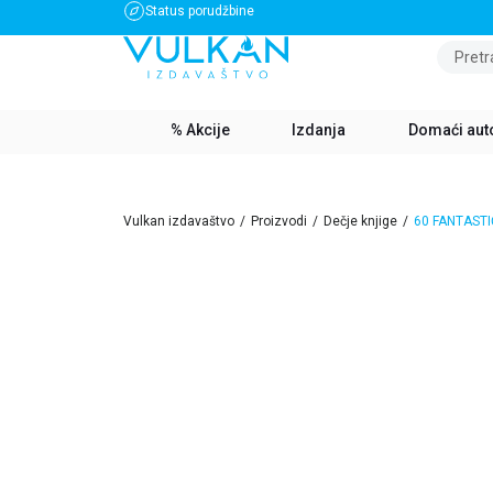
Status porudžbine
BESPLATNA DOSTAVA ZA IZNOS PREKO 3500 RSD
Pretr
% Akcije
Izdanja
Domaći aut
Vulkan izdavaštvo
Proizvodi
Dečje knjige
60 FANTASTI