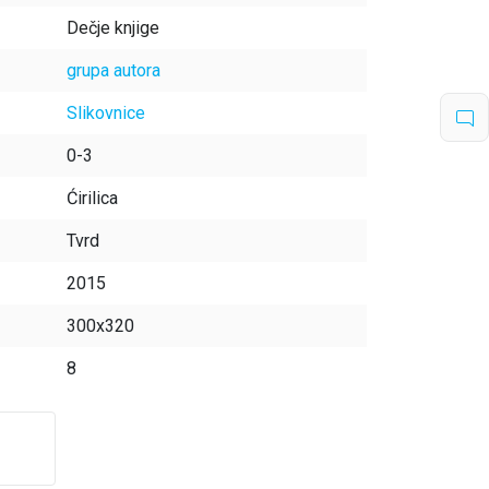
Dečje knjige
grupa autora
Slikovnice
0-3
Ćirilica
Tvrd
2015
300x320
8