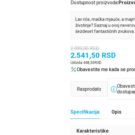
Dostupnost proizvoda:
Proizvo
Lav riče, mačka mjauče, a majm
životinje? Saznaj u ovoj neverova
šezdeset fantastičnih zvukova.
2.990,00
RSD
2.541,50
RSD
Ušteda:
448,50
RSD
Obavestite me kada se pro
Obavest
Rasprodato
dostupa
Specifikacija
Opis
Karakteristike