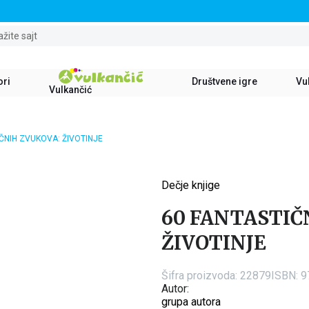
STALNI POPUST OD 15% NA SVE NASLOVE
ažite sajt
ori
Društvene igre
Vul
Vulkančić
ČNIH ZVUKOVA: ŽIVOTINJE
Dečje knjige
15
%
60 FANTASTIČ
ŽIVOTINJE
Šifra proizvoda:
22879
ISBN: 
Autor:
grupa autora