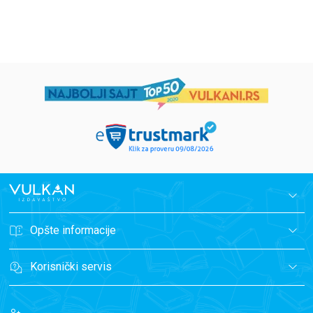
699,00
RSD
499,00
RSD
Opšte informacije
Korisnički servis