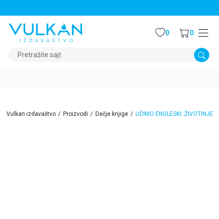
STALNI POPUST OD 15% NA SVE NASLOVE
0
0
Pretražite sajt
Vulkan izdavaštvo
Proizvodi
Dečje knjige
UČIMO ENGLESKI: ŽIVOTINJE
15
%