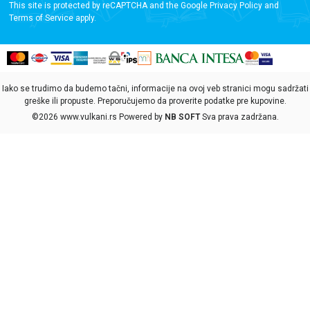
This site is protected by reCAPTCHA and the Google
Privacy Policy
and
Terms of Service
apply.
Iako se trudimo da budemo tačni, informacije na ovoj veb stranici mogu sadržati
greške ili propuste. Preporučujemo da proverite podatke pre kupovine.
©2026
www.vulkani.rs
Powered by
NB SOFT
Sva prava zadržana.