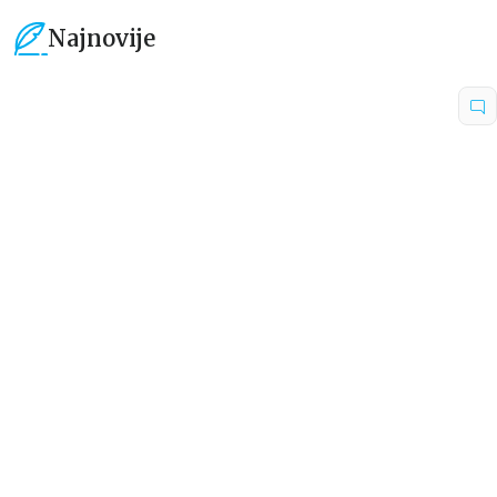
Najnovije
15
%
15
%
Dečje knjige
Dečje knjige
Uspomene iz vrtića
Zrnce kartice – Učimo engleski
5–7
grupa autora
Mirjana Milenić
594,15
RSD
424,15
RSD