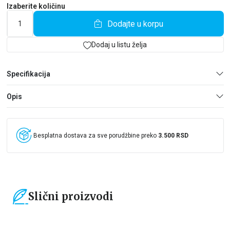
Izaberite količinu
Dodajte u korpu
Dodaj u listu želja
Specifikacija
Opis
Besplatna dostava za sve porudžbine preko
3.500 RSD
Slični proizvodi
15
%
15
%