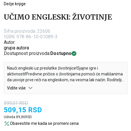
Dečje knjige
UČIMO ENGLESKI: ŽIVOTINJE
Šifra proizvoda:
22606
ISBN: 978-86-10-01089-3
Autor:
grupa autora
Dostupnost proizvoda:
Dostupno
Nauči engleski uz preslatke životinjice!Sjajne igre i
aktivnosti!Predivne pričice o životinjama pomoći će mališanima
da usvoje prve reči na engleskom, na veoma lak način. Roditelji
mogu da čitaju zajedno sa decom, što će im pomoći da
Vidite više
poboljšaju svoj odnos sa njima, a pre svega da pojačaju njihovo
samopouzdanje.
599,01
RSD
509,15
RSD
Ušteda:
89,86
RSD
Obavestite me kada se promeni cena