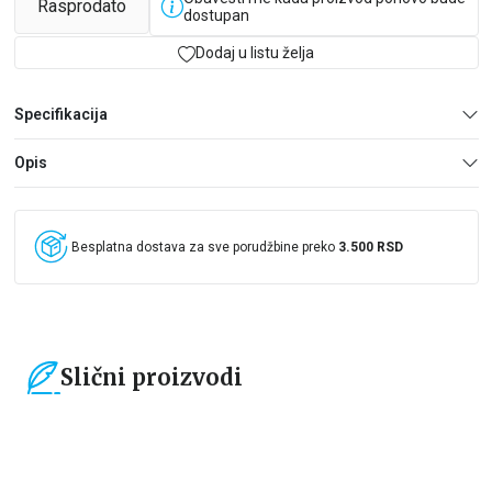
Rasprodato
dostupan
Dodaj u listu želja
Specifikacija
Opis
Besplatna dostava za sve porudžbine preko
3.500 RSD
Slični proizvodi
15
%
15
%