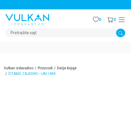
STALNI POPUST OD 15% NA SVE NASLOVE
0
0
Pretražite sajt
Vulkan izdavaštvo
Proizvodi
Dečje knjige
ČITAMO ZAJEDNO - LAV I MIŠ
15
%