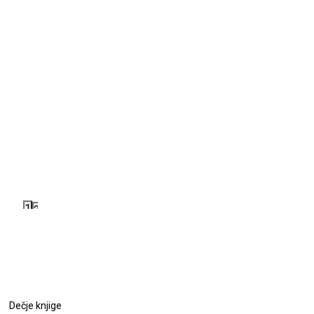
1
2
Dečje knjige