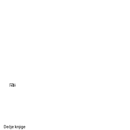
1
2
Dečje knjige