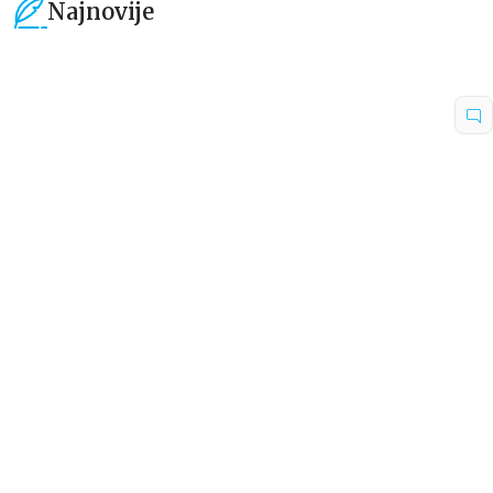
Najnovije
15
%
15
%
Dečje knjige
Dečje knjige
Uspomene iz vrtića
Zrnce kartice – Učimo engleski
5–7
grupa autora
Mirjana Milenić
594,15
RSD
424,15
RSD
699,00
RSD
499,00
RSD