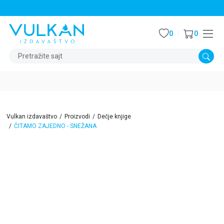
STALNI POPUST OD 15% NA SVE NASLOVE
0
0
Pretražite sajt
Vulkan izdavaštvo
Proizvodi
Dečje knjige
ČITAMO ZAJEDNO - SNEŽANA
15
%