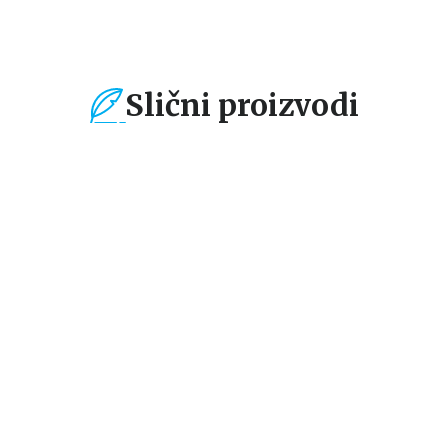
Slični proizvodi
%
15
%
15
%
Dečje knjige
Dečje knjige
De
Zabavni kviz za
Zabavni kviz za
Za
5
mališane –
mališane – Vreme
ma
Asocijacije
grupa autora
grupa autora
gr