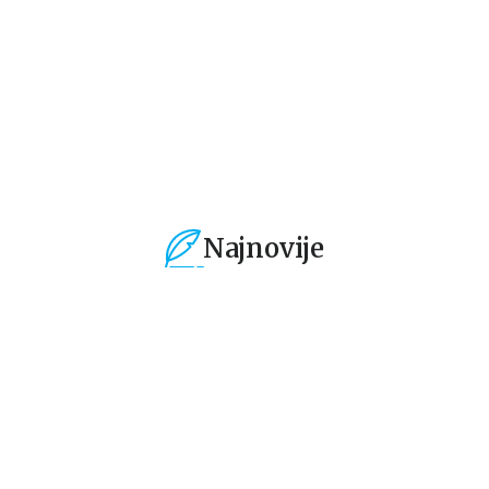
509,15
RSD
509,15
RSD
5
599,01
RSD
599,01
RSD
59
Najnovije
%
15
%
15
%