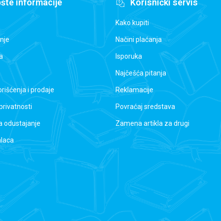
šte informacije
Korisnički servis
Kako kupiti
nje
Načini plaćanja
a
Isporuka
Najčešća pitanja
orišćenja i prodaje
Reklamacije
 privatnosti
Povraćaj sredstava
a odustajanje
Zamena artikla za drugi
alaca