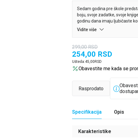
Sedam godina pre škole predsta
boju, svoje zadatke, svoje knjig
godinu dana imaju ljubičaste ko
obrazovnim standardimai biće ko
Vidite više
metodičarima, privatnimnastav
299,00
RSD
254,00
RSD
Ušteda:
45,00
RSD
Obavestite me kada se pro
Obavest
Rasprodato
dostupa
Specifikacija
Opis
Karakteristike