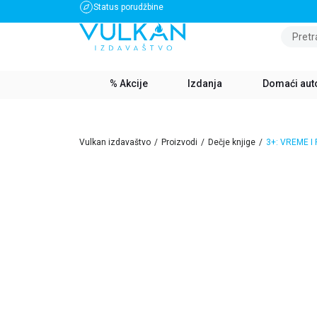
Status porudžbine
BESPLATNA DOSTAVA ZA IZNOS PREKO 3500 RSD
Pretr
% Akcije
Izdanja
Domaći aut
Vulkan izdavaštvo
Proizvodi
Dečje knjige
3+: VREME I