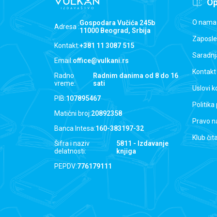
Op
O nama
Gospodara Vučića 245b
Adresa :
11000 Beograd, Srbija
Zaposle
Kontakt:
+381 11 3087 515
Saradnj
Email:
office@vulkani.rs
Kontakt
Radno
Radnim danima od 8 do 16
vreme:
sati
Uslovi k
PIB:
107895467
Politika
Matični broj:
20892358
Pravo n
Banca Intesa:
160-383197-32
Klub čit
Šifra i naziv
5811 - Izdavanje
delatnosti:
knjiga
PEPDV:
776179111