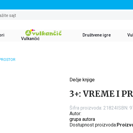
STALNI POPUST OD 15% NA SVE NASLOVE
ažite sajt
ori
Društvene igre
Vul
Vulkančić
 PROSTOR
Dečje knjige
15
%
3+: VREME I 
Šifra proizvoda:
21824
ISBN: 
Autor:
grupa autora
Dostupnost proizvoda:
Proizvo