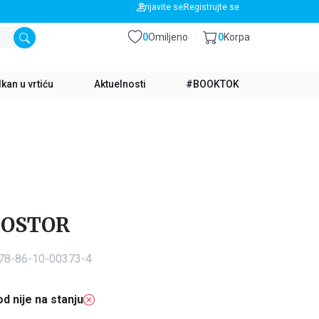
BESPLATNA DOSTAVA ZA IZNOS PREKO 3500 RSD
Prijavite se
Registrujte se
0
Omiljeno
0
Korpa
kan u vrtiću
Aktuelnosti
#BOOKTOK
PROSTOR
978-86-10-00373-4
d nije na stanju