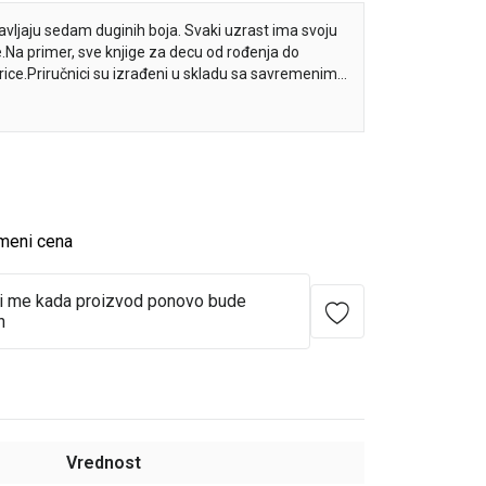
vljaju sedam duginih boja. Svaki uzrast ima svoju
e.Na primer, sve knjige za decu od rođenja do
rice.Priručnici su izrađeni u skladu sa savremenim
risni i roditeljima i stručnjacima: vaspitačima,
nicima.
meni cena
i me kada proizvod ponovo bude
n
Vrednost