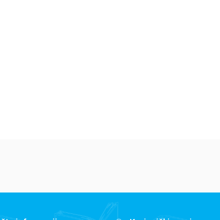
Dečje knjige
Dečje knjige
De
Jedan letnji dan
Isidora Mun vozi
Mi
7
bicikl
pi
Elajza Viler
Harijet Mankaster
Ha
679,15
RSD
679,15
RSD
6
799,00
RSD
799,00
RSD
79