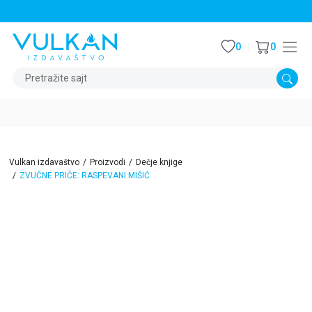
STALNI POPUST OD 15% NA SVE NASLOVE
0
0
Pretražite sajt
Vulkan izdavaštvo
Proizvodi
Dečje knjige
ZVUČNE PRIČE: RASPEVANI MIŠIĆ
15
%