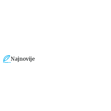
grupa autora
grupa autora
934,15
RSD
594,15
RSD
1.099,00
RSD
699,00
RSD
Najnovije
15
%
15
%