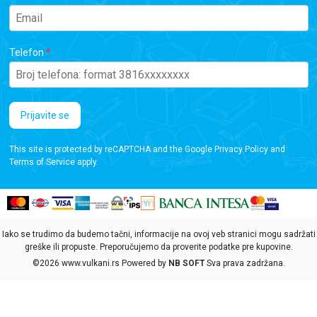
Telefon
Prijavite se
This site is protected by reCAPTCHA and the Google
Privacy Policy
and
Terms of Service
apply.
Iako se trudimo da budemo tačni, informacije na ovoj veb stranici mogu sadržati
greške ili propuste. Preporučujemo da proverite podatke pre kupovine.
©2026
www.vulkani.rs
Powered by
NB SOFT
Sva prava zadržana.