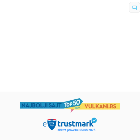
Dečje knjige
Dečje knjige
Uspomene iz vrtića
Zrnce kartice – Učimo engleski
5–7
grupa autora
Mirjana Milenić
594,15
RSD
424,15
RSD
699,00
RSD
499,00
RSD