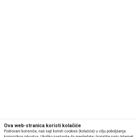
Ova web-stranica koristi kolačiće
Poštovani korisniče, naš sajt koristi cookies (kolačiće) u cilju poboljšanja
korisničkog iskustva. Ukoliko nastavite da pregledate i koristite našu Internet