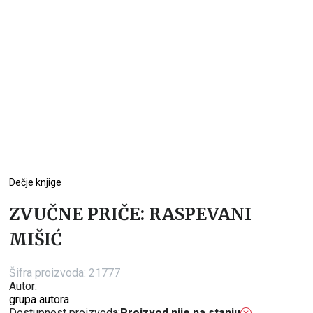
Dečje knjige
ZVUČNE PRIČE: RASPEVANI
MIŠIĆ
Šifra proizvoda:
21777
Autor:
grupa autora
Dostupnost proizvoda:
Proizvod nije na stanju