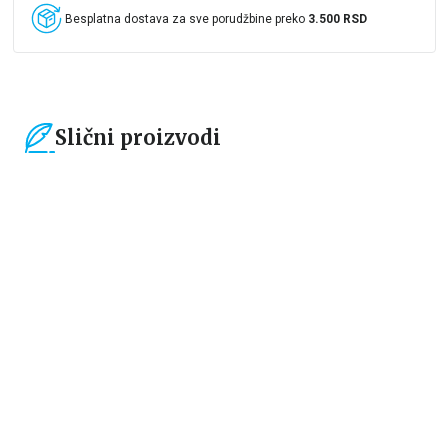
Besplatna dostava za sve porudžbine preko
3.500 RSD
Slični proizvodi
15
%
15
%
Dečje knjige
Dečje knjige
Moja mala zvučna knjiga:
Drugari sa farme – dodirni i
Točkovi autobusa se okreću
otkrij