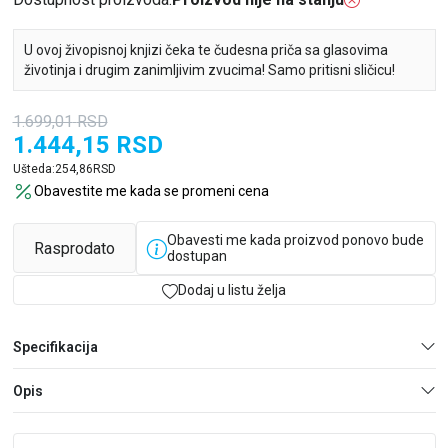
U ovoj živopisnoj knjizi čeka te čudesna priča sa glasovima
životinja i drugim zanimljivim zvucima! Samo pritisni sličicu!
1.699,01
RSD
1.444,15
RSD
Ušteda:
254,86
RSD
Obavestite me kada se promeni cena
Obavesti me kada proizvod ponovo bude
Rasprodato
dostupan
Dodaj u listu želja
Specifikacija
Opis