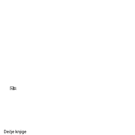
1
2
Dečje knjige