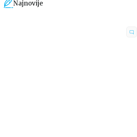
Najnovije
15
%
15
%
Dečje knjige
Dečje knjige
Uspomene iz vrtića
Zrnce kartice – Učimo engleski
5–7
grupa autora
Mirjana Milenić
594,15
RSD
424,15
RSD
699,00
RSD
499,00
RSD