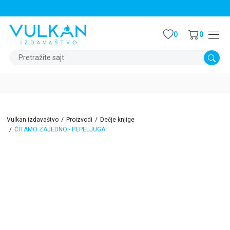
STALNI POPUST OD 15% NA SVE NASLOVE
0
0
Pretražite sajt
Vulkan izdavaštvo
Proizvodi
Dečje knjige
ČITAMO ZAJEDNO - PEPELJUGA
15
%