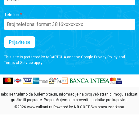
Telefon
Prijavite se
This site is protected by reCAPTCHA and the Google
Privacy Policy
and
Terms of Service
apply.
Iako se trudimo da budemo tačni, informacije na ovoj veb stranici mogu sadržati
greške ili propuste. Preporučujemo da proverite podatke pre kupovine.
©2026
www.vulkani.rs
Powered by
NB SOFT
Sva prava zadržana.