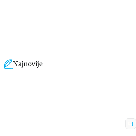
101,15
RSD
101,15
RSD
119,00
RSD
119,00
RSD
Najnovije
15
%
15
%