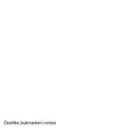
Čestitke, bukmarkeri i notesi