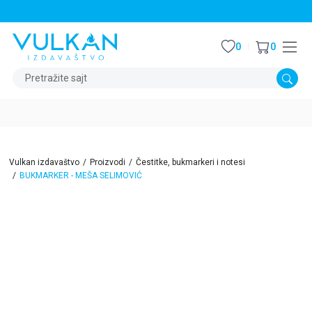
STALNI POPUST OD 15% NA SVE NASLOVE
0
0
Pretražite sajt
Vulkan izdavaštvo
Proizvodi
Čestitke, bukmarkeri i notesi
BUKMARKER - MEŠA SELIMOVIĆ
15
%