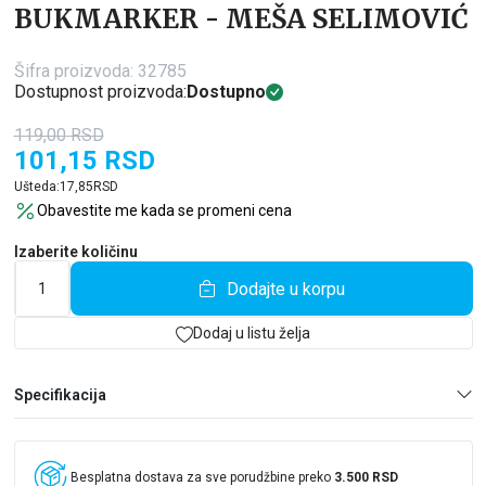
BUKMARKER - MEŠA SELIMOVIĆ
Šifra proizvoda:
32785
Dostupnost proizvoda:
Dostupno
119,00
RSD
101,15
RSD
Ušteda:
17,85
RSD
Obavestite me kada se promeni cena
Izaberite količinu
Dodajte u korpu
Dodaj u listu želja
Specifikacija
Besplatna dostava za sve porudžbine preko
3.500 RSD