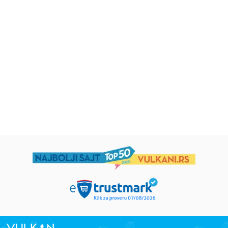
Beletristika
Beletristika
Iz pogrešnih razloga
Životinjska farma
Eloiza Džejms
Džordž Orvel
1.019,15
RSD
934,15
RSD
1.199,00
RSD
1.099,00
RSD