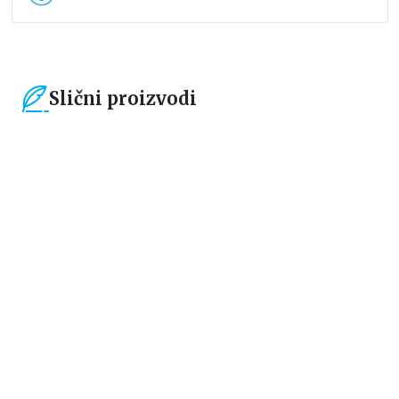
Slični proizvodi
15
%
15
%
Čestitke, bukmarkeri i notesi
Čestitke, bukmarkeri i notesi
Bookmarker - Žabica
Bookmarker - Time to start a
new chapter
grupa autora
grupa autora