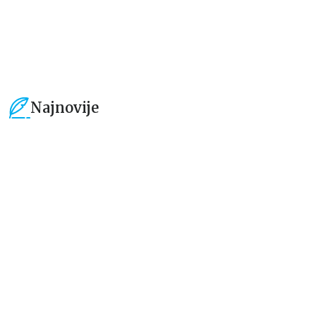
1.019,15
RSD
1.019,15
RSD
1.199,00
RSD
1.199,00
RSD
Najnovije
15
%
15
%
Beletristika
Beletristika
Iz pogrešnih razloga
Životinjska farma