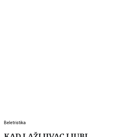
Beletristika
KAD LAŽLJIVAC LJUBI