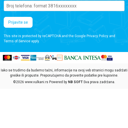
Prijavite se
This site is protected by reCAPTCHA and the Google
Privacy Policy
and
Terms of Service
apply.
Iako se trudimo da budemo tačni, informacije na ovoj veb stranici mogu sadržati
greške ili propuste. Preporučujemo da proverite podatke pre kupovine.
©2026
www.vulkani.rs
Powered by
NB SOFT
Sva prava zadržana.