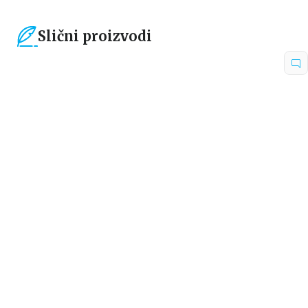
Slični proizvodi
15
%
15
%
Beletristika
Beletristika
NEODLUČNA VOJVOTKINJA
ŠPIJUN I VOJVODA
Eloiza Džejms
Aleksa Aston