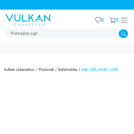
STALNI POPUST OD 15% NA SVE NASLOVE
0
0
Pretražite sajt
Vulkan izdavaštvo
Proizvodi
Beletristika
KAD LAŽLJIVAC LJUBI
15
%