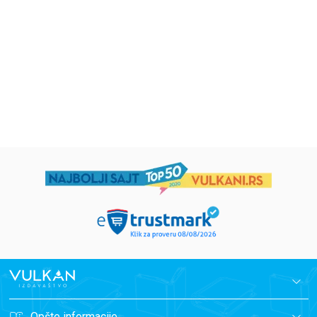
Eloiza Džejms
Džordž Orvel
1.019,15
RSD
934,15
RSD
1.199,00
RSD
1.099,00
RSD
Opšte informacije