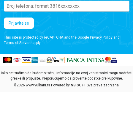
Prijavite se
This site is protected by reCAPTCHA and the Google
Privacy Policy
and
Terms of Service
apply.
Iako se trudimo da budemo tačni, informacije na ovoj veb stranici mogu sadržati
greške ili propuste. Preporučujemo da proverite podatke pre kupovine.
©2026
www.vulkani.rs
Powered by
NB SOFT
Sva prava zadržana.