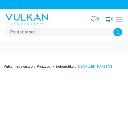
STALNI POPUST OD 15% NA SVE NASLOVE
0
0
Pretražite sajt
Vulkan izdavaštvo
Proizvodi
Beletristika
USAMLJENI KAPETAN
40
%