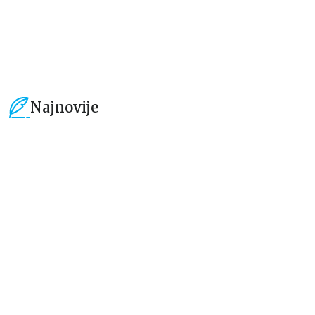
719,40
RSD
1.019,15
RSD
1.199,00
RSD
1.199,00
RSD
Najnovije
15
%
15
%
Beletristika
Beletristika
Iz pogrešnih razloga
Životinjska farma