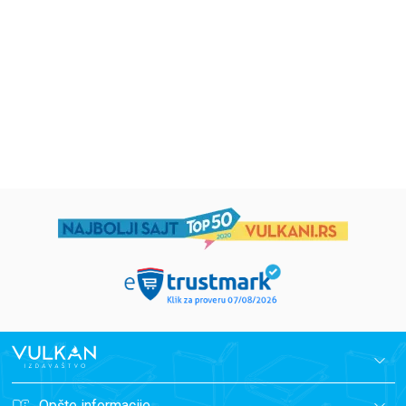
Eloiza Džejms
Džordž Orvel
1.019,15
RSD
934,15
RSD
1.199,00
RSD
1.099,00
RSD
Opšte informacije