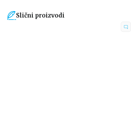
Slični proizvodi
40
%
15
%
Beletristika
Beletristika
LEPA KAO CVET
POLJUBAC U PONOĆ
Eloiza Džejms
Eloiza Džejms