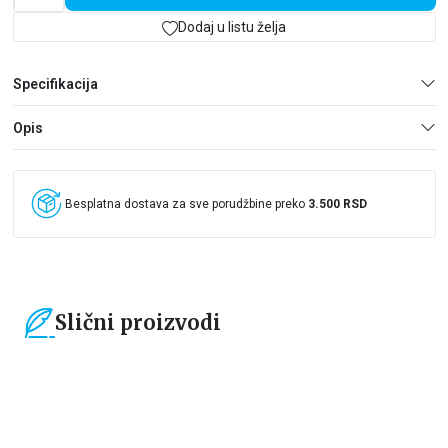
podzemlja Havane. U svetu glamura i velikih snova, u
očaravajućem gradu koji nikada ne spava, sudbina dvoje
Dodaj u listu želja
ljubavnika stopiće se sa raskošnim ritmovima Havane i opojnim
mirisima cvetova maripose.
Specifikacija
Opis
Besplatna dostava za sve porudžbine preko
3.500 RSD
Slični proizvodi
15
%
15
%