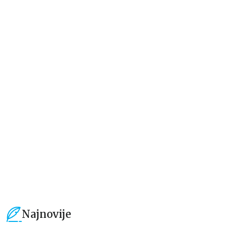
Beletristika
Beletristika
Iz pogrešnih razloga
Životinjska farma
Eloiza Džejms
Džordž Orvel
1.019,15
RSD
934,15
RSD
1.199,00
RSD
1.099,00
RSD
Najnovije