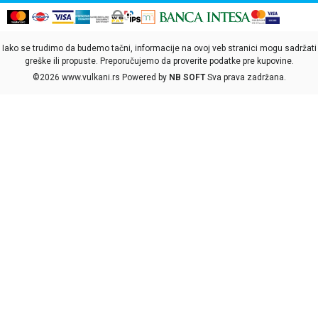
Iako se trudimo da budemo tačni, informacije na ovoj veb stranici mogu sadržati
greške ili propuste. Preporučujemo da proverite podatke pre kupovine.
©2026
www.vulkani.rs
Powered by
NB SOFT
Sva prava zadržana.