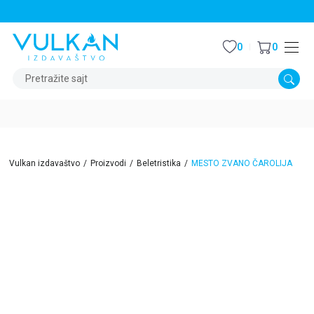
STALNI POPUST OD 15% NA SVE NASLOVE
0
0
Pretražite sajt
Vulkan izdavaštvo
Proizvodi
Beletristika
MESTO ZVANO ČAROLIJA
15
%