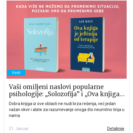
Vesti
Vaši omiljeni naslovi popularne
psihologije: „Solozofija” i „Ova knjiga
je jeftinija od terapije”
Dobra knjiga iz ove oblasti ne nudi brza rešenja, već jedan
važan okvir i alate za razumevanje onoga što neumitno tinja u
nama.
21. Januar
Detaljnije