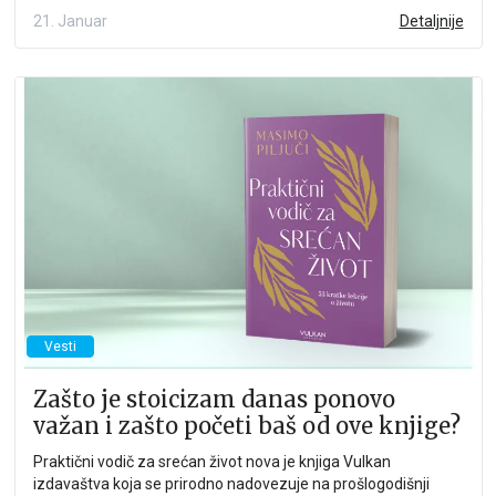
21. Januar
Detaljnije
Vesti
Zašto je stoicizam danas ponovo
važan i zašto početi baš od ove knjige?
Praktični vodič za srećan život nova je knjiga Vulkan
izdavaštva koja se prirodno nadovezuje na prošlogodišnji