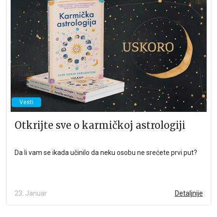
Vesti
Otkrijte sve o karmičkoj astrologiji
Da li vam se ikada učinilo da neku osobu ne srećete prvi put?
23. Januar
Detaljnije