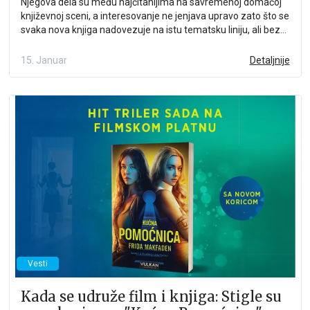
Njegova dela su među najčitanijima na savremenoj domaćoj
književnoj sceni, a interesovanje ne jenjava upravo zato što se
svaka nova knjiga nadovezuje na istu tematsku liniju, ali bez
obaveze strogo hronološkog čitanja.
15. Januar
Detaljnije
Vesti
Kada se udruže film i knjiga: Stigle su