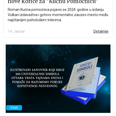
nove korice za "Kućnu Pomoćnicu"
Roman Kućna pomoćnica pojavio se 2024. godine u izdanju
Vulkan izdavaštva i gotovo momentalno zauzeo mesto među
najčitanijim psihološkim trilerima.
14. Januar
Detaljnije
Vesti