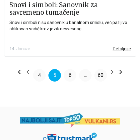
Snovi i simboli: Sanovnik za
savremeno tumačenje
Snovi i simboli nisu sanovnik u banalnom smislu, već pažljivo
oblikovan vodič kroz jezik nesvesnog.
14. Januar
Detaljnije
4
5
6
...
60