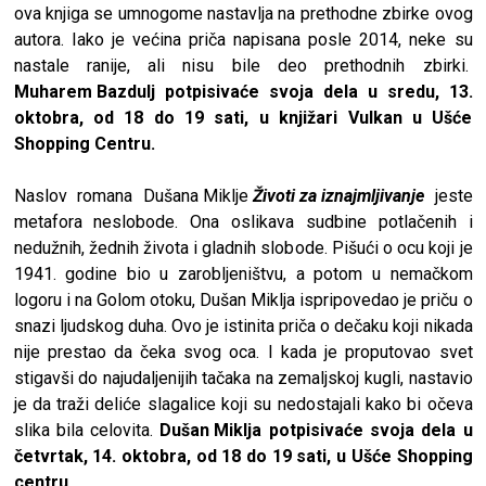
ova knjiga se umnogome nastavlja na prethodne zbirke ovog
autora. Iako je većina priča napisana posle 2014, neke su
nastale ranije, ali nisu bile deo prethodnih zbirki.
Muharem Bazdulj
potpisivaće svoja dela u sredu, 13.
oktobra, od 18 do 19 sati, u knjižari Vulkan u Ušće
Shopping Centru.
Naslov romana
Dušana Miklje
Životi za iznajmljivanje
jeste
metafora neslobode. Ona oslikava sudbine potlačenih i
nedužnih, žednih života i gladnih slobode. Pišući o ocu koji je
1941. godine bio u zarobljeništvu, a potom u nemačkom
logoru i na Golom otoku,
Dušan Miklja
ispripovedao je priču o
snazi ljudskog duha. Ovo je istinita priča o dečaku koji nikada
nije prestao da čeka svog oca. I kada je proputovao svet
stigavši do najudaljenijih tačaka na zemaljskoj kugli, nastavio
je da traži deliće slagalice koji su nedostajali kako bi očeva
slika bila celovita.
Dušan Miklja
potpisivaće svoja dela u
četvrtak, 14. oktobra, od 18 do 19 sati, u Ušće Shopping
centru.