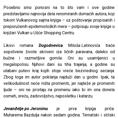
Posebno smo ponosni na to što vam i ove godine
predstavljamo najnovija dela renomiranih domaćih autora, koji
tokom
Vulkanovog sajma knjiga
– uz poštovanje propisanih i
preporučenih epidemioloških mera – potpisuju svoje knjige u
knjižari Vulkan u Ušće Shopping Centru.
Likovi romana
Dugodnevica
Miloša Latinovića
traće
sopstvene živote skriveni iza ličnih paravana, daleko od
bučne i razmetljive gomile. Oni su usamljenici u
megalopolisu. Njihovi dani su tiha trajanja, a godine su
utabani putevi kraj kojih stoje vreće bezvrednog sećanja.
Zbog toga im autor poklanja najduži dan u godini. Ipak, ta
velikodušnost neće ništa promeniti, jer najteže je promeniti
ljude – oni ne pristaju na promenu iako bi im ona donela
osmeh, sreću, zadovoljstvo, naposletku i katarzu.
Jevanđelje po Jeronimu
je prva knjiga priča
Muharema Bazdulja
nakon sedam godina. Tematski i stilski