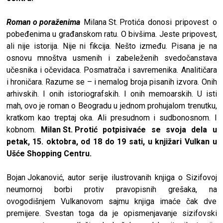
Roman o poraženima
Milana St. Protića
donosi pripovest o
pobeđenima u građanskom ratu. O bivšima. Jeste pripovest,
ali nije istorija. Nije ni fikcija. Nešto između. Pisana je na
osnovu mnoštva usmenih i zabeleženih svedočanstava
učesnika i očevidaca. Posmatrača i savremenika. Analitičara
i hroničara. Razume se – i nemalog broja pisanih izvora. Onih
arhivskih. I onih istoriografskih. I onih memoarskih. U isti
mah, ovo je roman o Beogradu u jednom prohujalom trenutku,
kratkom kao treptaj oka. Ali presudnom i sudbonosnom. I
kobnom.
Milan St. Protić
potpisivaće se svoja dela u
petak, 15. oktobra, od 18 do 19 sati, u knjižari Vulkan u
Ušće Shopping Centru.
Bojan Jokanović
, autor serije ilustrovanih knjiga o Sizifovoj
neumornoj borbi protiv pravopisnih grešaka, na
ovogodišnjem Vulkanovom sajmu knjiga imaće čak dve
premijere. Svestan toga da je opismenjavanje sizifovski