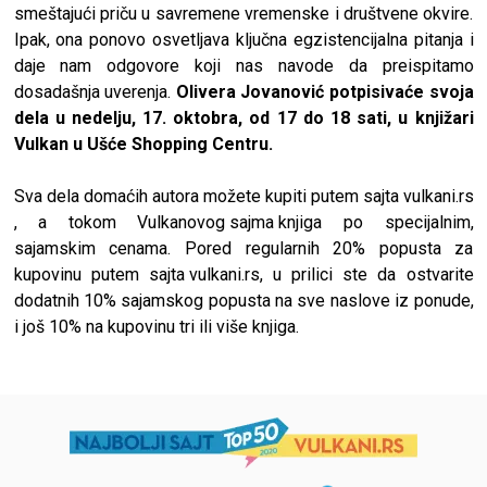
smeštajući priču u savremene vremenske i društvene okvire.
Ipak, ona ponovo osvetljava ključna egzistencijalna pitanja i
daje nam odgovore koji nas navode da preispitamo
dosadašnja uverenja.
Olivera Jovanović
potpisivaće svoja
dela u nedelju, 17. oktobra, od 17 do 18 sati, u knjižari
Vulkan u Ušće Shopping Centru.
Sva dela domaćih autora možete kupiti putem sajta
vulkani.rs
, a tokom
Vulkanovog sajma knjiga
po specijalnim,
sajamskim cenama. Pored regularnih 20% popusta za
kupovinu putem sajta
vulkani.rs
, u prilici ste da ostvarite
dodatnih 10% sajamskog popusta na sve naslove iz ponude,
i još 10% na kupovinu tri ili više knjiga.