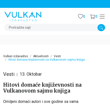
STALNI POPUST OD 15% NA SVE NASLOVE
0
0
Pretražite sajt
Vulkan izdavaštvo
Aktuelnosti
Vesti
Hitovi domaće književnosti na Vulkanovom sajmu knjiga
Vesti
13. Oktobar
Hitovi domaće književnosti na
Vulkanovom sajmu knjiga
Omiljeni domaći autori i ove godine sa vama