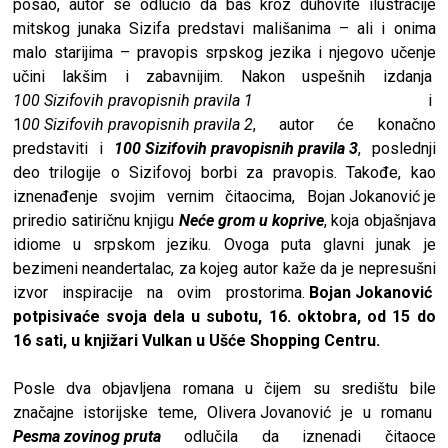
posao, autor se odlučio da baš kroz duhovite ilustracije
mitskog junaka Sizifa predstavi mališanima – ali i onima
malo starijima – pravopis srpskog jezika i njegovo učenje
učini lakšim i zabavnijim. Nakon uspešnih izdanja
100 Sizifovih pravopisnih pravila 1
i
1
00 Sizifovih pravopisnih pravila 2
, autor će konačno
predstaviti i
100 Sizifovih pravopisnih pravila 3
, poslednji
deo trilogije o Sizifovoj borbi za pravopis. Takođe, kao
iznenađenje svojim vernim čitaocima,
Bojan Jokanović
je
priredio satiričnu knjigu
Neće grom u koprive
, koja objašnjava
idiome u srpskom jeziku. Ovoga puta glavni junak je
bezimeni neandertalac, za kojeg autor kaže da je nepresušni
izvor inspiracije na ovim prostorima.
Bojan Jokanović
potpisivaće svoja dela u subotu, 16. oktobra, od 15 do
16 sati, u knjižari Vulkan u Ušće Shopping Centru.
Posle dva objavljena romana u čijem su središtu bile
značajne istorijske teme,
Olivera Jovanović
je u romanu
Pesma zovinog pruta
odlučila da iznenadi čitaoce