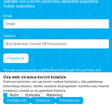
saznajte sve o novim naslovima i aktuelnim popustima
Vulkan izdavaštva.
Email
Telefon
Prijavite se
This site is protected by reCAPTCHA and the Google
Privacy Policy
and
Terms of Service
apply.
Ova web-stranica koristi kolačiće
Poštovani korisniče, naš sajt koristi cookies (kolačiće) u cilju poboljšanja
korisničkog iskustva. Ukoliko nastavite da pregledate i koristite našu Internet
prodavnicu slažete se sa upotrebom kolačića.
Nužni
Statistika
Marketing
Iako se trudimo da budemo tačni, informacije na ovoj veb stranici mogu sadržati
Pročitajte više
Slažem se
Prihvatam sve
greške ili propuste. Preporučujemo da proverite podatke pre kupovine.
©2026
www.vulkani.rs
Powered by
NB SOFT
Sva prava zadržana.