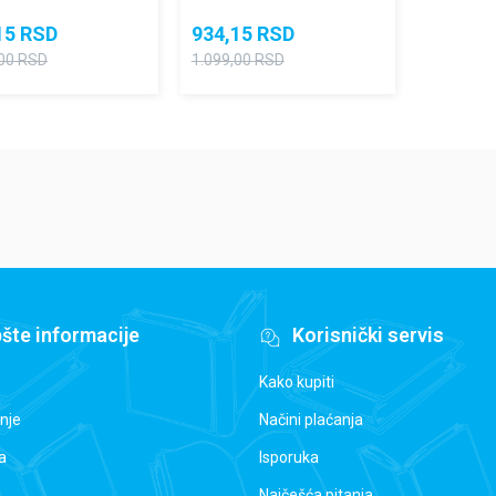
15
RSD
934,15
RSD
00
RSD
1.099,00
RSD
šte informacije
Korisnički servis
Kako kupiti
nje
Načini plaćanja
a
Isporuka
Najčešća pitanja