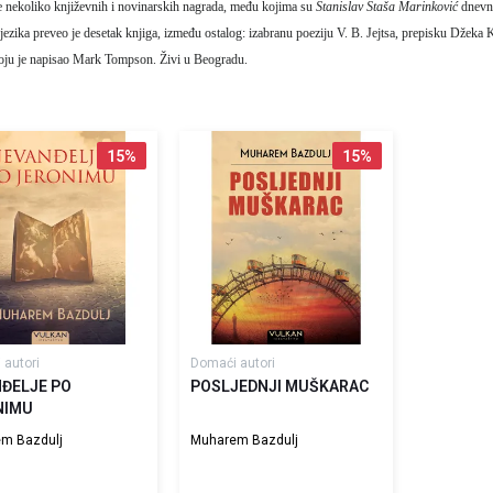
e nekoliko književnih i novinarskih nagrada, među kojima su
Stanislav Staša Marinković
dnevno
jezika preveo je desetak knjiga, između ostalog: izabranu poeziju V. B. Jejtsa, prepisku Džeka
ju je napisao Mark Tompson. Živi u Beogradu.
15
%
15
%
 autori
Domaći autori
ĐELJE PO
POSLJEDNJI MUŠKARAC
NIMU
m Bazdulj
Muharem Bazdulj