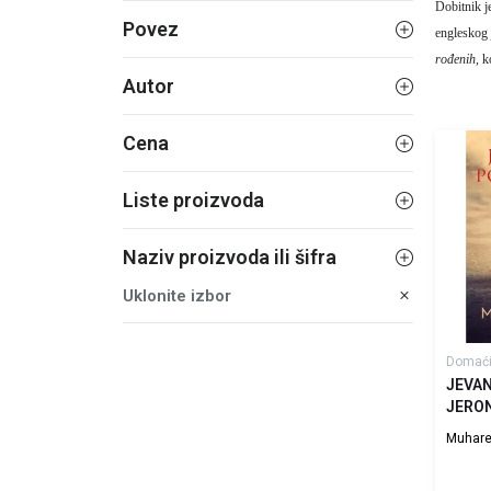
Dobitnik j
Povez
engleskog 
rođenih,
ko
Autor
Cena
Liste proizvoda
Naziv proizvoda ili šifra
Uklonite izbor
Domaći
JEVAN
JERO
Muhare