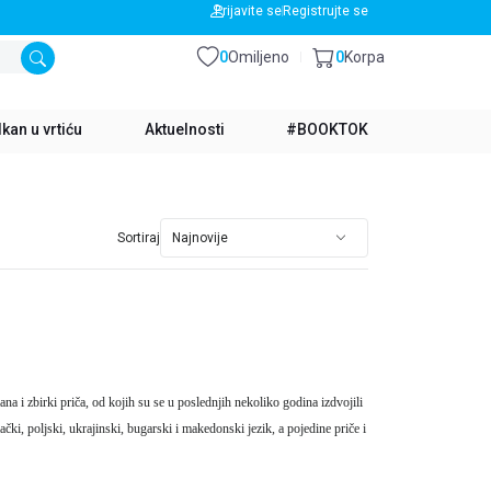
BESPLATNA DOSTAVA ZA IZNOS PREKO 3500 RSD
Prijavite se
Registrujte se
0
Omiljeno
0
Korpa
kan u vrtiću
Aktuelnosti
#BOOKTOK
Sortiraj
na i zbirki priča, od kojih su se u poslednjih nekoliko godina izdvojili
i, poljski, ukrajinski, bugarski i makedonski jezik, a pojedine priče i