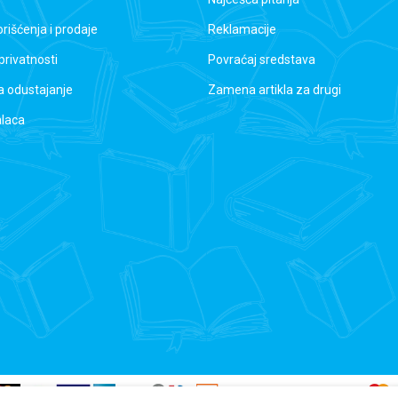
orišćenja i prodaje
Reklamacije
 privatnosti
Povraćaj sredstava
a odustajanje
Zamena artikla za drugi
alaca