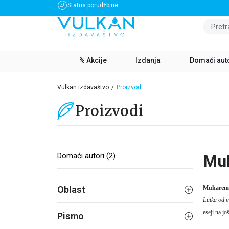
Status porudžbine
BESPLATNA DOSTAVA ZA IZNOS PREKO 3500 RSD
Pretr
% Akcije
Izdanja
Domaći aut
Vulkan izdavaštvo
Proizvodi
Proizvodi
Domaći autori (2)
Muh
Oblast
Muharem
Lutka od 
eseji na jo
Pismo