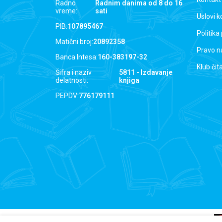
Radno
Radnim danima od 8 do 16
vreme:
sati
Uslovi k
PIB:
107895467
Politika
Matični broj:
20892358
Pravo n
Banca Intesa:
160-383197-32
Klub čit
Šifra i naziv
5811 - Izdavanje
delatnosti:
knjiga
PEPDV:
776179111