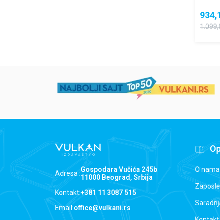
934,
1.099,
Op
O nama
Gospodara Vučića 245b
Adresa :
11000 Beograd, Srbija
Zaposle
Kontakt:
+381 11 3087 515
Saradnj
Email:
office@vulkani.rs
Kontakt