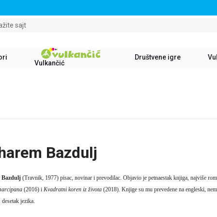
STALNI POPUST OD 15% NA SVE NASLOVE
ažite sajt
ori
Društvene igre
Vul
Vulkančić
arem Bazdulj
 Bazdulj
(Travnik, 1977) pisac, novinar i prevodilac. Objavio je petnaestak knjiga, najviše roma
marcipana
(2016) i
Kvadratni koren iz života
(2018). Knjige su mu prevedene na engleski, nemačk
š desetak jezika.