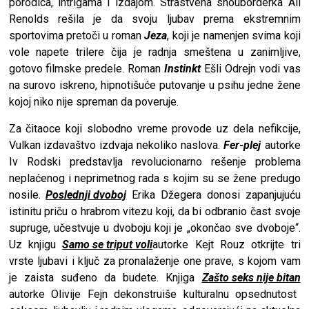
porodica, intrigama i izdajom. Strastvena snouborderka Ali
Renolds rešila je da svoju ljubav prema ekstremnim
sportovima pretoči u roman
Jeza
, koji je namenjen svima koji
vole napete trilere čija je radnja smeštena u zanimljive,
gotovo filmske predele. Roman
Instinkt
Ešli Odrejn vodi vas
na surovo iskreno, hipnotišuće putovanje u psihu jedne žene
kojoj niko nije spreman da poveruje.
Za čitaoce koji slobodno vreme provode uz dela nefikcije,
Vulkan izdavaštvo
izdvaja nekoliko naslova.
Fer-plej
autorke
Iv Rodski predstavlja revolucionarno rešenje problema
neplaćenog i neprimetnog rada s kojim su se žene predugo
nosile.
Poslednji dvoboj
Erika Džegera donosi zapanjujuću
istinitu priču o hrabrom vitezu koji, da bi odbranio čast svoje
supruge, učestvuje u dvoboju koji je „okončao sve dvoboje“.
Uz knjigu
Samo se triput voli
autorke Kejt Rouz otkrijte tri
vrste ljubavi i ključ za pronalaženje one prave, s kojom vam
je zaista suđeno da budete. Knjiga
Zašto seks nije bitan
autorke Olivije Fejn dekonstruiše kulturalnu opsednutost