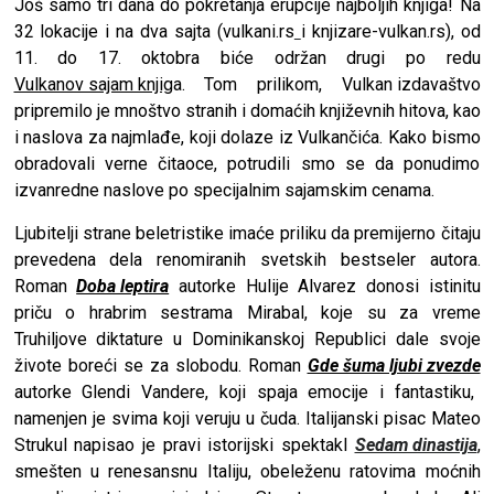
Još samo tri dana do pokretanja erupcije najboljih knjiga! Na
32 lokacije i na dva sajta (
vulkani.rs
i
knjizare-vulkan.rs
), od
11. do 17. oktobra biće održan drugi po redu
Vulkanov sajam knjig
a
. Tom prilikom,
Vulkan izdavaštvo
pripremilo je mnoštvo stranih i domaćih književnih hitova, kao
i naslova za najmlađe, koji dolaze iz
Vulkančića
. Kako bismo
obradovali verne čitaoce, potrudili smo se da ponudimo
izvanredne naslove po specijalnim sajamskim cenama.
Ljubitelji strane beletristike imaće priliku da premijerno čitaju
prevedena dela renomiranih svetskih bestseler autora.
Roman
Doba leptira
autorke Hulije Alvarez donosi istinitu
priču o hrabrim sestrama Mirabal, koje su za vreme
Truhiljove diktature u Dominikanskoj Republici dale svoje
živote boreći se za slobodu. Roman
Gde šuma ljubi zvezde
autorke Glendi Vandere, koji spaja emocije i fantastiku,
namenjen je svima koji veruju u čuda. Italijanski pisac Mateo
Strukul napisao je pravi istorijski spektakl
Sedam dinastija
,
smešten u renesansnu Italiju, obeleženu ratovima moćnih