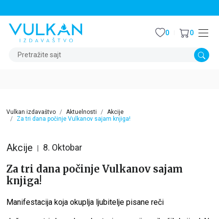
STALNI POPUST OD 15% NA SVE NASLOVE
0
0
Pretražite sajt
Vulkan izdavaštvo
Aktuelnosti
Akcije
Za tri dana počinje Vulkanov sajam knjiga!
Akcije
8. Oktobar
Za tri dana počinje Vulkanov sajam
knjiga!
Manifestacija koja okuplja ljubitelje pisane reči