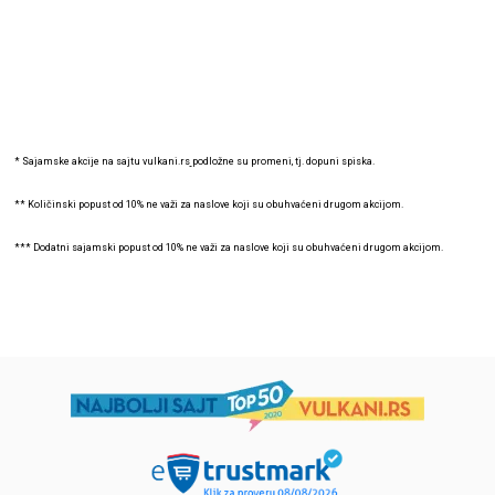
* Sajamske akcije na sajtu
vulkani.rs
podložne su promeni, tj. dopuni spiska.
** Količinski popust od 10% ne važi za naslove koji su obuhvaćeni drugom akcijom.
*** Dodatni sajamski popust od 10% ne važi za naslove koji su obuhvaćeni drugom akcijom.