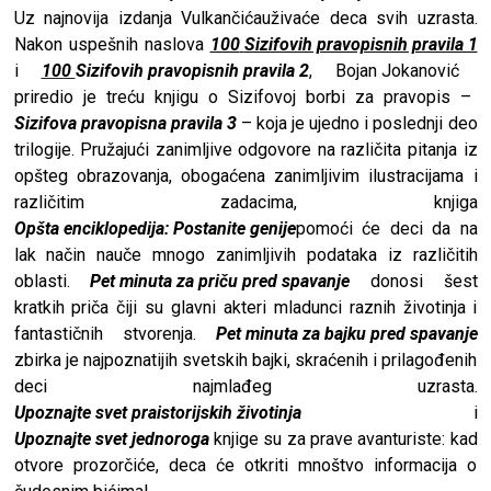
Uz najnovija izdanja
Vulkančića
uživaće deca svih uzrasta.
Nakon uspešnih naslova
100
Sizifovih pravopisnih pravila 1
i
100
Sizifovih pravopisnih pravila 2
,
Bojan Jokanović
priredio je treću knjigu o Sizifovoj borbi za pravopis –
Sizifova pravopisna pravila 3
– koja je ujedno i poslednji deo
trilogije. Pružajući zanimljive odgovore na različita pitanja iz
opšteg obrazovanja, obogaćena zanimljivim ilustracijama i
različitim zadacima, knjiga
Opšta enciklopedija: Postanite genije
pomoći će deci da na
lak način nauče mnogo zanimljivih podataka iz različitih
oblasti.
Pet minuta za priču pred spavanje
donosi šest
kratkih priča čiji su glavni akteri mladunci raznih životinja i
fantastičnih stvorenja.
Pet minuta za bajku pred spavanje
zbirka je najpoznatijih svetskih bajki, skraćenih i prilagođenih
deci najmlađeg uzrasta.
Upoznajte svet praistorijskih životinja
i
Upoznajte svet jednoroga
knjige su za prave avanturiste: kad
otvore prozorčiće, deca će otkriti mnoštvo informacija o