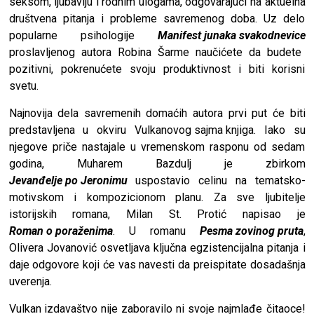
seksom, ljubavlju i rodnim ulogama, odgovarajući na aktuelna
društvena pitanja i probleme savremenog doba. Uz delo
popularne psihologije
Manifest junaka svakodnevice
proslavljenog autora Robina Šarme naučićete da budete
pozitivni, pokrenućete svoju produktivnost i biti korisni
svetu.
Najnovija dela savremenih domaćih autora prvi put će biti
predstavljena u okviru
Vulkanovog sajma knjiga
. Iako su
njegove priče nastajale u vremenskom rasponu od sedam
godina, Muharem Bazdulj je zbirkom
Jevanđelje po Jeronimu
uspostavio celinu na tematsko-
motivskom i kompozicionom planu. Za sve ljubitelje
istorijskih romana, Milan St. Protić napisao je
Roman o poraženima
. U romanu
Pesma zovinog pruta
,
Olivera Jovanović osvetljava ključna egzistencijalna pitanja i
daje odgovore koji će vas navesti da preispitate dosadašnja
uverenja.
Vulkan izdavaštvo
nije zaboravilo ni svoje najmlađe čitaoce!