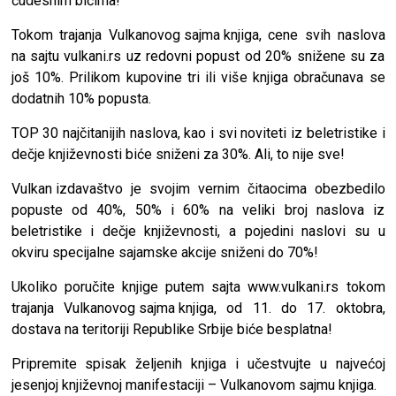
čudesnim bićima!
Tokom trajanja
Vulkanovog sajma knjiga
, cene svih naslova
na sajtu vulkani.rs uz redovni popust od 20% snižene su za
još 10%. Prilikom kupovine tri ili više knjiga obračunava se
dodatnih 10% popusta.
TOP 30 najčitanijih naslova, kao i svi noviteti iz beletristike i
dečje književnosti biće sniženi za 30%. Ali, to nije sve!
Vulkan izdavaštvo
je svojim vernim čitaocima obezbedilo
popuste od 40%, 50% i 60% na veliki broj naslova iz
beletristike i dečje književnosti, a pojedini naslovi su u
okviru specijalne sajamske akcije sniženi do 70%!
Ukoliko poručite knjige putem sajta
www.vulkani.rs
tokom
trajanja
Vulkanovog sajma knjiga
, od 11. do 17. oktobra,
dostava na teritoriji Republike Srbije biće besplatna!
Pripremite spisak željenih knjiga i učestvujte u najvećoj
jesenjoj književnoj manifestaciji –
Vulkanovom sajmu knjiga
.