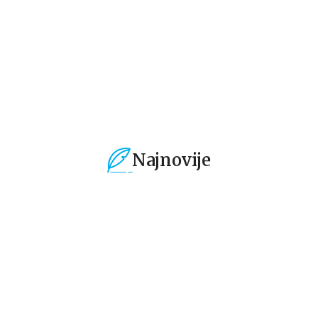
1.019,15
RSD
1.019,15
RSD
6
1.199,00
RSD
1.199,00
RSD
1.
Najnovije
%
15
%
15
%