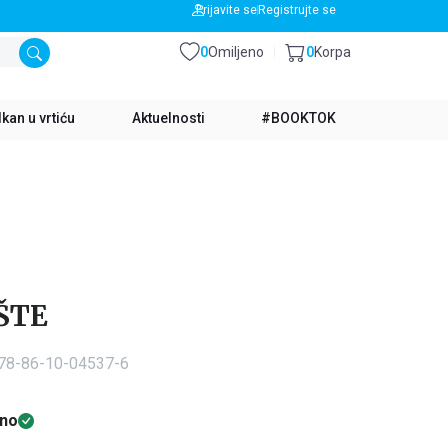
BESPLATNA DOSTAVA ZA IZNOS PREKO 3500 RSD
Prijavite se
Registrujte se
0
Omiljeno
0
Korpa
kan u vrtiću
Aktuelnosti
#BOOKTOK
ŠTE
978-86-10-04537-6
no