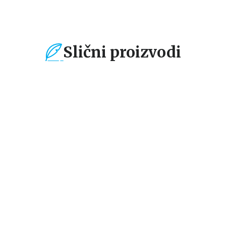
Slični proizvodi
%
15
%
15
%
Young/Adult
Young/Adult
Yo
IZVINITE ŠTO
NEĆEMO SE VIŠE
M
PLAČEM
PLAŠITI
E
F
Džoja Gofni
Dženi Hendriks i Ted
Kir
Kaplan