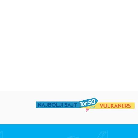
RSD
Beletristika
Beletristika
RSD
Iz pogrešnih razloga
Životinjska farma
Eloiza Džejms
Džordž Orvel
1.019,15
RSD
934,15
RSD
1.199,00
RSD
1.099,00
RSD