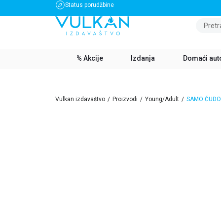
Status porudžbine
BESPLATNA DOSTAVA ZA IZNOS PREKO 3500 RSD
Pretr
% Akcije
Izdanja
Domaći aut
Vulkan izdavaštvo
Proizvodi
Young/Adult
SAMO ČUDO