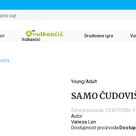
STALNI POPUST OD 15% NA SVE NASLOVE
ažite sajt
ori
Društvene igre
Vul
Vulkančić
VIŠTE
Young/Adult
15
%
SAMO ČUDOVI
Šifra proizvoda:
25497
ISBN: 
Autor:
Vanesa Len
Dostupnost proizvoda:
Dostup