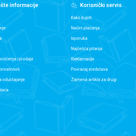
šte informacije
Korisnički servis
Kako kupiti
nje
Načini plaćanja
a
Isporuka
Najčešća pitanja
orišćenja i prodaje
Reklamacije
 privatnosti
Povraćaj sredstava
a odustajanje
Zamena artikla za drugi
alaca