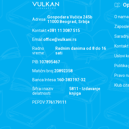
Op
O nama
Gospodara Vučića 245b
Adresa :
11000 Beograd, Srbija
Zaposle
Kontakt:
+381 11 3087 515
Saradnj
Email:
office@vulkani.rs
Kontakt
Radno
Radnim danima od 8 do 16
vreme:
sati
Uslovi k
PIB:
107895467
Politika
Matični broj:
20892358
Pravo n
Banca Intesa:
160-383197-32
Klub čit
Šifra i naziv
5811 - Izdavanje
delatnosti:
knjiga
PEPDV:
776179111