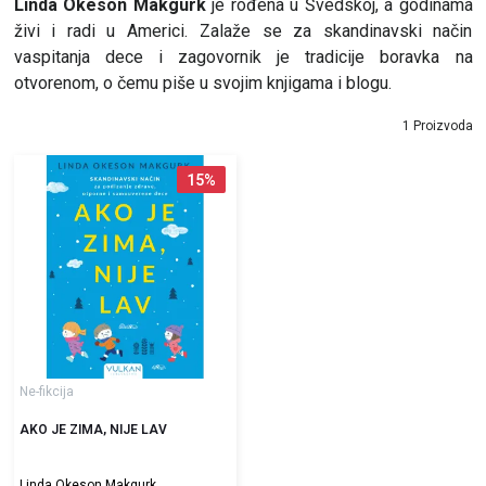
Linda Okeson Makgurk
je rođena u Švedskoj, a godinama
živi i radi u Americi. Zalaže se za skandinavski način
vaspitanja dece i zagovornik je tradicije boravka na
otvorenom, o čemu piše u svojim knjigama i blogu.
1 Proizvoda
15
%
Ne-fikcija
AKO JE ZIMA, NIJE LAV
Linda Okeson Makgurk