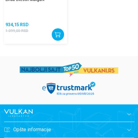
934,15
RSD
1.099,00
RSD
Opšte informacije