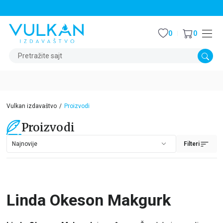
STALNI POPUST OD 15% NA SVE NASLOVE
0
0
Pretražite sajt
Vulkan izdavaštvo
Proizvodi
Proizvodi
Filteri
Linda Okeson Makgurk