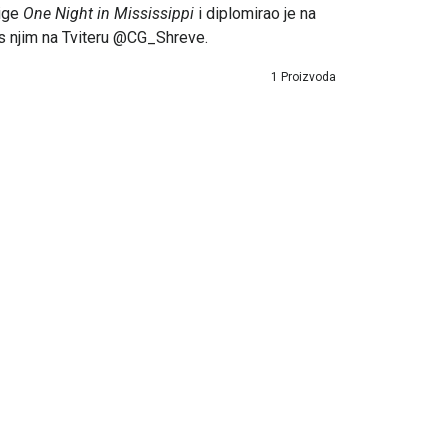
jige
One Night in Mississippi
i diplomirao je na
e s njim na Tviteru @CG_Shreve.
1 Proizvoda