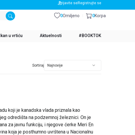
BESPLATNA DOSTAVA ZA IZNOS PREKO 3500 RSD
Prijavite se
Registrujte se
0
Omiljeno
0
Korpa
kan u vrtiću
Aktuelnosti
#BOOKTOK
Sortiraj
du koji je kanadska vlada priznala kao
jeg odredišta na podzemnoj železnici. On je
a za javnu funkciju, i njegove ćerke Meri En
ovina koja je posthumno uvrštena u Nacionalnu