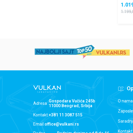
1.01
1.199,
Op
O nama
Gospodara Vučića 245b
Adresa :
11000 Beograd, Srbija
Zaposle
Kontakt:
+381 11 3087 515
Saradnj
Email:
office@vulkani.rs
Kontakt