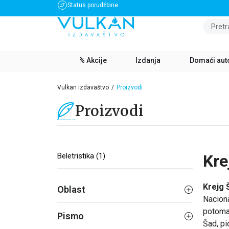
Status porudžbine
BESPLATNA DOSTAVA ZA IZNOS PREKO 3500 RSD
Pretr
% Akcije
Izdanja
Domaći aut
Vulkan izdavaštvo
Proizvodi
Proizvodi
Beletristika (1)
Kre
Krejg 
Oblast
Naciona
potomak
Pismo
Šad, pi