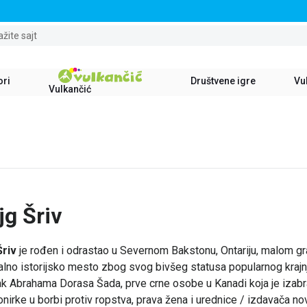
STALNI POPUST OD 15% NA SVE NASLOVE
ažite sajt
ori
Društvene igre
Vul
Vulkančić
jg Šriv
Šriv
je rođen i odrastao u Severnom Bakstonu, Ontariju, malom gra
lno istorijsko mesto zbog svog bivšeg statusa popularnog krajn
 Abrahama Dorasa Šada, prve crne osobe u Kanadi koja je izabran
onirke u borbi protiv ropstva, prava žena i urednice / izdavača n