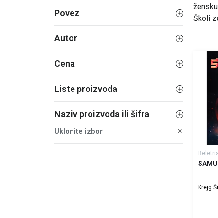
žensku 
Povez
Školi z
Autor
Cena
Liste proizvoda
Naziv proizvoda ili šifra
Uklonite izbor
Beletri
SAMUR
Krejg Šr