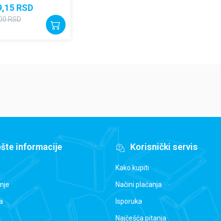
9,15
RSD
00
RSD
šte informacije
Korisnički servis
Kako kupiti
nje
Načini plaćanja
a
Isporuka
Najčešća pitanja