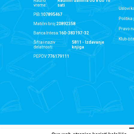
Radno
Radnim danima od 8 do 16
vreme:
sati
Uslovi k
PIB:
107895467
Politika
Matični broj:
20892358
Pravo n
Banca Intesa:
160-383197-32
Klub čit
Šifra i naziv
5811 - Izdavanje
delatnosti:
knjiga
PEPDV:
776179111