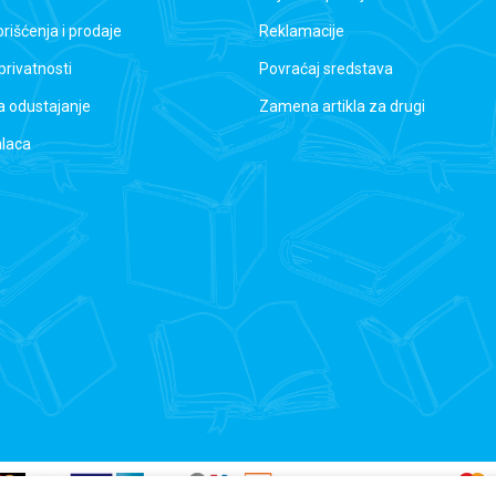
orišćenja i prodaje
Reklamacije
 privatnosti
Povraćaj sredstava
a odustajanje
Zamena artikla za drugi
alaca