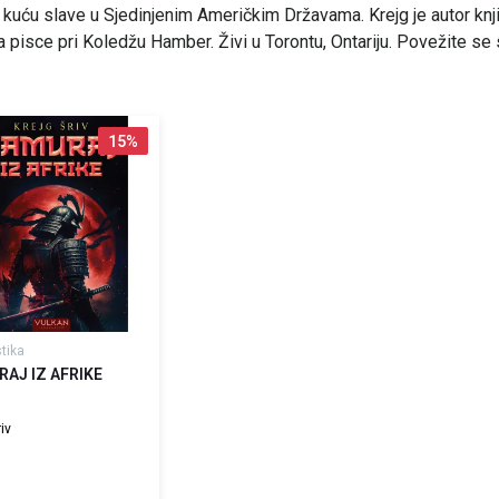
kuću slave u Sjedinjenim Američkim Državama. Krejg je autor kn
a pisce pri Koledžu Hamber. Živi u Torontu, Ontariju. Povežite s
15
%
stika
AJ IZ AFRIKE
iv