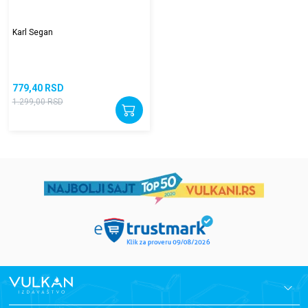
Karl Segan
779,40
RSD
1.299,00
RSD