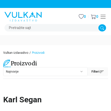
STALNI POPUST OD 15% NA SVE NASLOVE
0
0
Pretražite sajt
Vulkan izdavaštvo
Proizvodi
Proizvodi
Filteri
Karl Segan