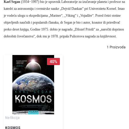
Karl Segan
(1934−1997) bio je upravnik Laboratorije za izučavanje planeta i profesor na
katedri za astronomiju i svemirske nauke „Dejvid Dankan“ pri Univerzitetu Kornel. Imao
je vodeću ulogu u ekspedicijama „Mariner“, „Viking“ i „Vojadžer“. Pored četiri stotine
objavljenih naučnih i popularnih članaka, dr Segan je bio i autor, koautor ili priređivač
preko deset knjiga, Godine 1975. dobio je nagradu „Džozef Pristli“ za „naročiti doprinos
dobrobiti čovečanstva“, dok mu je 1978. pripala Pulicerova nagrada za književnost.
1 Proizvoda
40
%
Ne-fikcija
KOSMOS