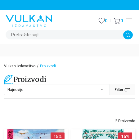
STALNI POPUST OD 15% NA SVE NASLOVE
0
0
Pretražite sajt
Vulkan izdavaštvo
Proizvodi
Proizvodi
Filteri
2 Proizvoda
15
%
15
%