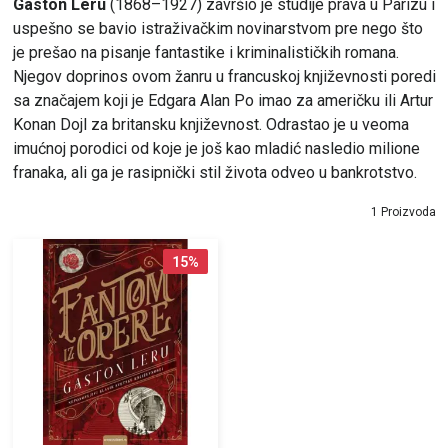
Gaston Leru
(1868–1927) završio je studije prava u Parizu i
uspešno se bavio istraživačkim novinarstvom pre nego što
je prešao na pisanje fantastike i kriminalističkih romana.
Njegov doprinos ovom žanru u francuskoj književnosti poredi
sa značajem koji je Edgara Alan Po imao za američku ili Artur
Konan Dojl za britansku književnost. Odrastao je u veoma
imućnoj porodici od koje je još kao mladić nasledio milione
franaka, ali ga je rasipnički stil života odveo u bankrotstvo.
1 Proizvoda
15
%