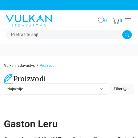
STALNI POPUST OD 15% NA SVE NASLOVE
0
0
Pretražite sajt
Vulkan izdavaštvo
Proizvodi
Proizvodi
Filteri
Gaston Leru