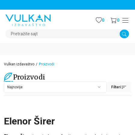
STALNI POPUST OD 15% NA SVE NASLOVE
0
0
Pretražite sajt
Vulkan izdavaštvo
Proizvodi
Proizvodi
Filteri
Elenor Širer