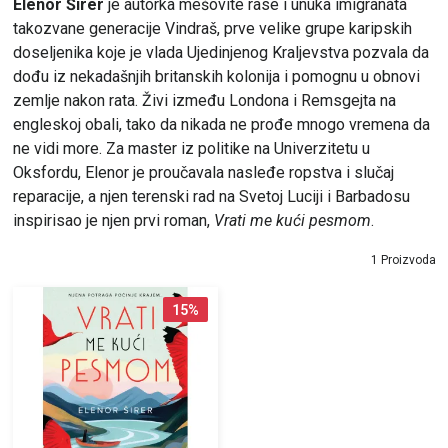
Elenor Širer
je autorka mešovite rase i unuka imigranata
takozvane generacije Vindraš, prve velike grupe karipskih
doseljenika koje je vlada Ujedinjenog Kraljevstva pozvala da
dođu iz nekadašnjih britanskih kolonija i pomognu u obnovi
zemlje nakon rata. Živi između Londona i Remsgejta na
engleskoj obali, tako da nikada ne prođe mnogo vremena da
ne vidi more. Za master iz politike na Univerzitetu u
Oksfordu, Elenor je proučavala nasleđe ropstva i slučaj
reparacije, a njen terenski rad na Svetoj Luciji i Barbadosu
inspirisao je njen prvi roman,
Vrati me kući pesmom
.
1 Proizvoda
15
%