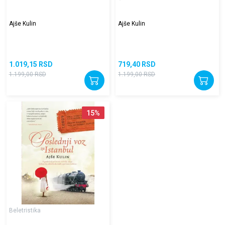
Ajše Kulin
Ajše Kulin
1.019,15
RSD
719,40
RSD
1.199,00
RSD
1.199,00
RSD
15
%
Beletristika