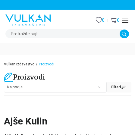
STALNI POPUST OD 15% NA SVE NASLOVE
0
0
Pretražite sajt
Vulkan izdavaštvo
Proizvodi
Proizvodi
Filteri
Ajše Kulin