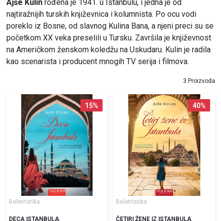
Ajše Kulin
rođena je 1941. u Istanbulu, i jedna je od
najtiražnijih turskih književnica i kolumnista. Po ocu vodi
poreklo iz Bosne, od slavnog Kulina Bana, a njeni preci su se
početkom XX veka preselili u Tursku. Završila je književnost
na Američkom ženskom koledžu na Uskudaru. Kulin je radila
kao scenarista i producent mnogih TV serija i filmova.
3 Proizvoda
15
%
40
%
Beletristika
Beletristika
DECA ISTANBULA
ČETIRI ŽENE IZ ISTANBULA