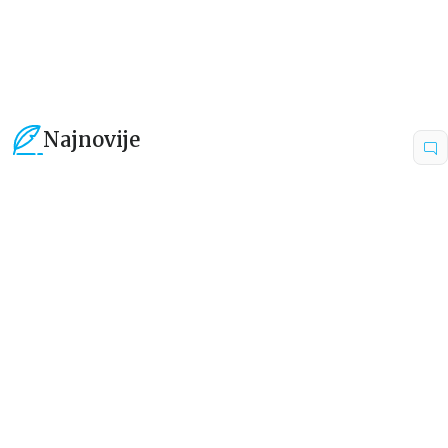
999,00
RSD
1.399,00
RSD
Najnovije
15
%
15
%
Beletristika
Beletristika
Iz pogrešnih razloga
Životinjska farma