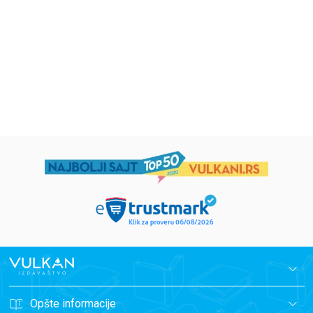
Eloiza Džejms
Džordž Orvel
1.019,15
RSD
934,15
RSD
1.199,00
RSD
1.099,00
RSD
Opšte informacije