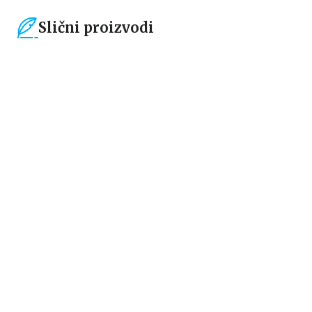
Slični proizvodi
15
%
15
%
Ne-fikcija
Ne-fikcija
Same u tišini
IZVORNI KOD: MOJI POČECI
Narges Mohamadi
Bil Gejts
849,15
RSD
1.189,15
RSD