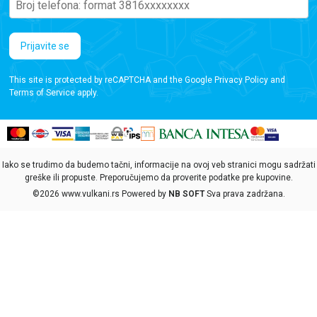
Prijavite se
This site is protected by reCAPTCHA and the Google
Privacy Policy
and
Terms of Service
apply.
Iako se trudimo da budemo tačni, informacije na ovoj veb stranici mogu sadržati
greške ili propuste. Preporučujemo da proverite podatke pre kupovine.
©2026
www.vulkani.rs
Powered by
NB SOFT
Sva prava zadržana.