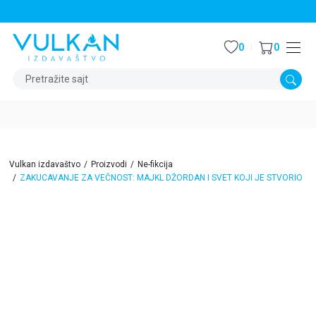
STALNI POPUST OD 15% NA SVE NASLOVE
0
0
Pretražite sajt
Vulkan izdavaštvo
Proizvodi
Ne-fikcija
ZAKUCAVANJE ZA VEČNOST: MAJKL DŽORDAN I SVET KOJI JE STVORIO
15
%