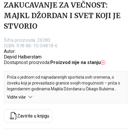
ZAKUCAVANJE ZA VEČNOST:
MAJKL DŽORDAN I SVET KOJI JE
STVORIO
Šifra proizvoda:
26380
ISBN: 978-86-10-04818-6
Autor:
Dejvid Halberstam
Dostupnost proizvoda:
Proizvod nije na stanju
Priča o jednom od najnadarenijih sportista svih vremena, o
čoveku koji je prevazilazio granice svojih mogućnosti – priča o
legendarnim godinama Majkla Džordana u Čikago Bulsima
Vidite više
Dejvid Halberstam u knjizi Zakucavanje za večnost: Majkl
Džordan i svet koji je stvorio donosi celokupnu epsku priču o
Majklu Džordanu, jednu od najvećih sportskih priča našeg
Zavirite u knjigu
vremena. Ovo je pripovest o zadivljujućoj moći i ljudskoj drami,
prepuna anegdota i prodornih uvida, knjiga koja pripoveda o
velikim silama u Džordanovom životu koje su ga oblikovale u