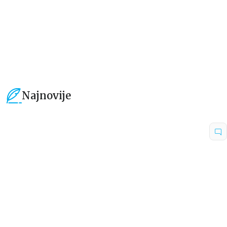
1.189,15
RSD
849,15
RSD
1.399,00
RSD
999,00
RSD
Najnovije
15
%
15
%
Beletristika
Beletristika