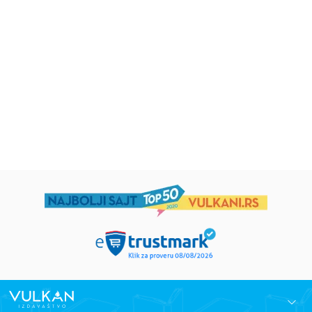
Iz pogrešnih razloga
Životinjska farma
Eloiza Džejms
Džordž Orvel
1.019,15
RSD
934,15
RSD
1.199,00
RSD
1.099,00
RSD