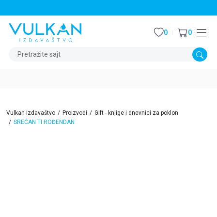
STALNI POPUST OD 15% NA SVE NASLOVE
0
0
Pretražite sajt
Vulkan izdavaštvo
Proizvodi
Gift - knjige i dnevnici za poklon
SREĆAN TI ROĐENDAN
15
%