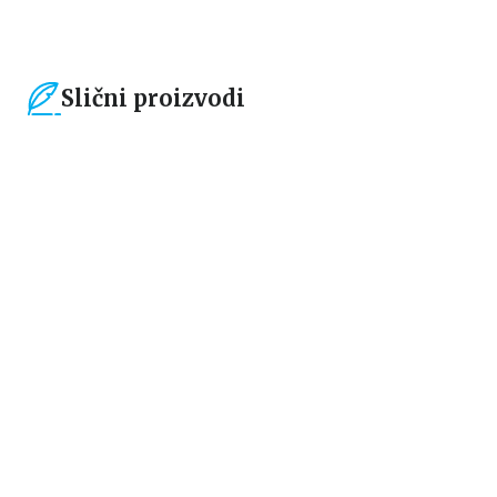
Slični proizvodi
15
%
15
%
Gift - knjige i dnevnici za poklon
Gift - knjige i dnevnici za poklon
Japanski uz mange
Moj dnevnik čitanja
Mark Bernabe
grupa autora