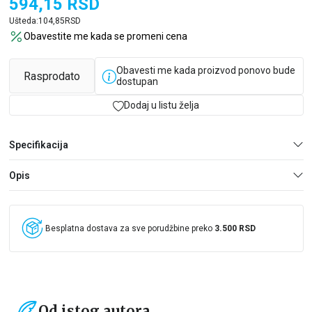
594,15
RSD
Ušteda:
104,85
RSD
Obavestite me kada se promeni cena
Obavesti me kada proizvod ponovo bude
Rasprodato
dostupan
Dodaj u listu želja
Specifikacija
Opis
Besplatna dostava za sve porudžbine preko
3.500 RSD
Od istog autora