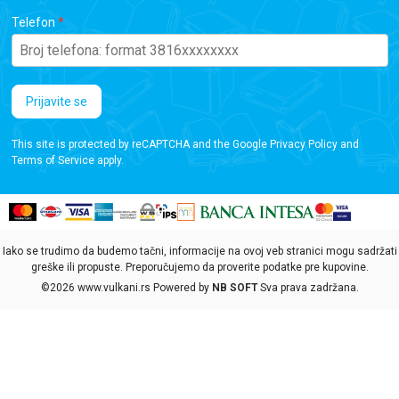
Telefon
Prijavite se
This site is protected by reCAPTCHA and the Google
Privacy Policy
and
Terms of Service
apply.
Iako se trudimo da budemo tačni, informacije na ovoj veb stranici mogu sadržati
greške ili propuste. Preporučujemo da proverite podatke pre kupovine.
©2026
www.vulkani.rs
Powered by
NB SOFT
Sva prava zadržana.