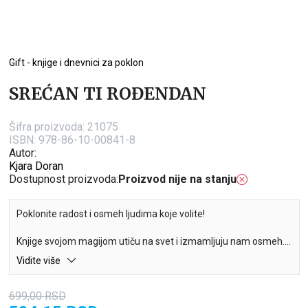
Gift - knjige i dnevnici za poklon
SREĆAN TI ROĐENDAN
Šifra proizvoda:
21075
ISBN: 978-86-10-00841-8
Autor:
Kjara Doran
Dostupnost proizvoda:
Proizvod nije na stanju
Poklonite radost i osmeh ljudima koje volite!
Knjige svojom magijom utiču na svet i izmamljuju nam osmeh.
Poklon knjige napisane s mnogo ljubavi mogu biti idealan poklon
Vidite više
koji će mnoge oduševiti i obradovati. Raznovrsne teme i
posebno odabrane fotografije povezuju jezik i sliku i čuvaju u
699,00
RSD
sebi nešto posebno.