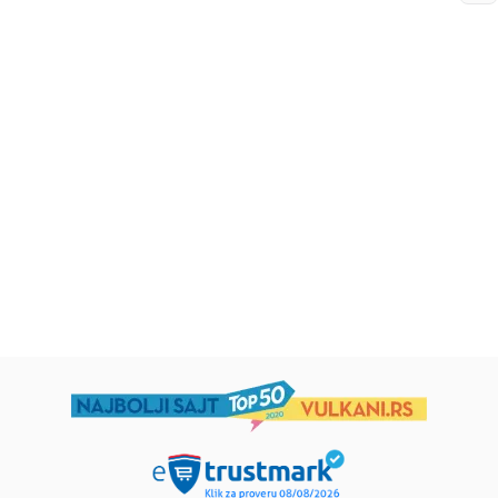
Beletristika
Beletristika
Iz pogrešnih razloga
Životinjska farma
Eloiza Džejms
Džordž Orvel
1.019,15
RSD
934,15
RSD
1.199,00
RSD
1.099,00
RSD