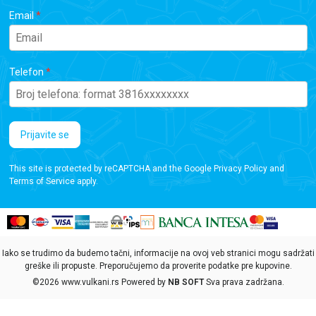
Email
Telefon
Prijavite se
This site is protected by reCAPTCHA and the Google
Privacy Policy
and
Terms of Service
apply.
Iako se trudimo da budemo tačni, informacije na ovoj veb stranici mogu sadržati
greške ili propuste. Preporučujemo da proverite podatke pre kupovine.
©2026
www.vulkani.rs
Powered by
NB SOFT
Sva prava zadržana.