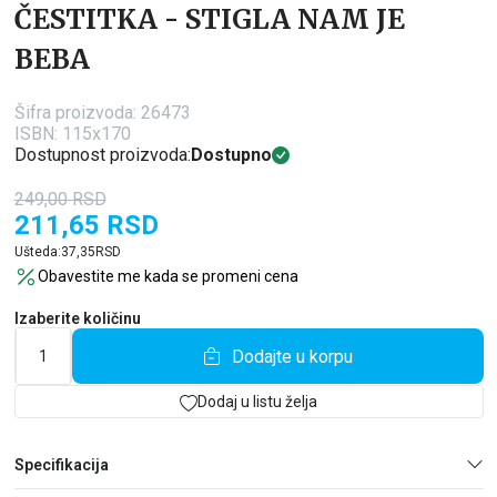
ČESTITKA - STIGLA NAM JE
BEBA
Šifra proizvoda:
26473
ISBN: 115x170
Dostupnost proizvoda:
Dostupno
249,00
RSD
211,65
RSD
Ušteda:
37,35
RSD
Obavestite me kada se promeni cena
Izaberite količinu
Dodajte u korpu
Dodaj u listu želja
Specifikacija