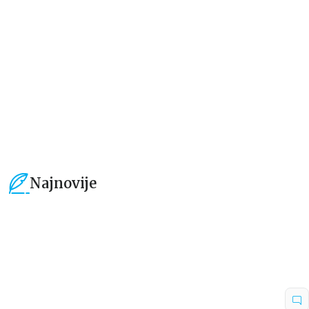
new chapter
grupa autora
grupa autora
101,15
RSD
101,15
RSD
119,00
RSD
119,00
RSD
Najnovije
15
%
15
%