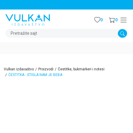
STALNI POPUST OD 15% NA SVE NASLOVE
0
0
Pretražite sajt
Vulkan izdavaštvo
Proizvodi
Čestitke, bukmarkeri i notesi
ČESTITKA - STIGLA NAM JE BEBA
15
%