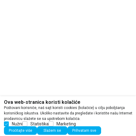
Ova web-stranica koristi kolačiće
Poštovani korisniče, naš sajt koristi cookies (kolačiće) u cilju poboljšanja
korisničkog iskustva. Ukoliko nastavite da pregledate i koristite našu Internet
prodavnicu slažete se sa upotrebom kolačića.
Nužni
Statistika
Marketing
Pročitajte više
Slažem se
Prihvatam sve