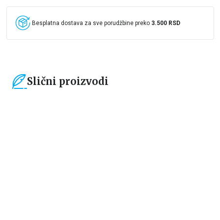
Besplatna dostava za sve porudžbine preko
3.500 RSD
Slični proizvodi
15
%
15
%
Čestitke, bukmarkeri i notesi
Čestitke, bukmarkeri i notesi
Bookmarker - Žabica
Bookmarker - Time to start a