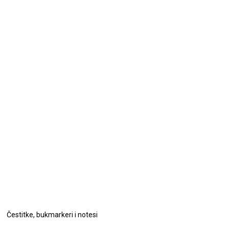
Čestitke, bukmarkeri i notesi