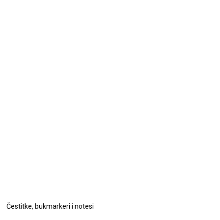
Čestitke, bukmarkeri i notesi