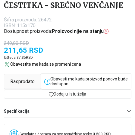
ČESTITKA - SREĆNO VENČANJE
Šifra proizvoda:
26472
ISBN: 115x170
Dostupnost proizvoda:
Proizvod nije na stanju
249,00
RSD
211,65
RSD
Ušteda:
37,35
RSD
Obavestite me kada se promeni cena
Obavesti me kada proizvod ponovo bude
Rasprodato
dostupan
Dodaj u listu želja
Specifikacija
Besplatna dostava za sve porudžbine preko
3.500 RSD