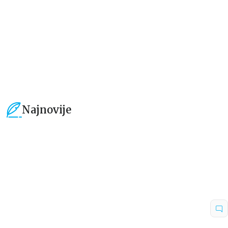
101,15
RSD
101,15
RSD
119,00
RSD
119,00
RSD
Najnovije
15
%
15
%