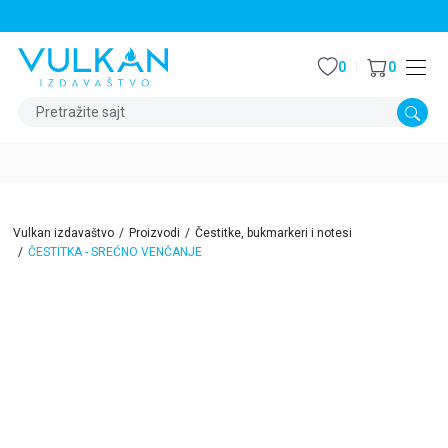
STALNI POPUST OD 15% NA SVE NASLOVE
0
0
Pretražite sajt
Vulkan izdavaštvo
Proizvodi
Čestitke, bukmarkeri i notesi
ČESTITKA - SREĆNO VENČANJE
15
%