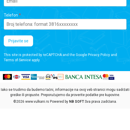
Telefon
Prijavite se
This site is protected by reCAPTCHA and the Google
Privacy Policy
and
Terms of Service
apply.
Iako se trudimo da budemo tačni, informacije na ovoj veb stranici mogu sadržati
greške ili propuste. Preporučujemo da proverite podatke pre kupovine.
©2026
www.vulkani.rs
Powered by
NB SOFT
Sva prava zadržana.