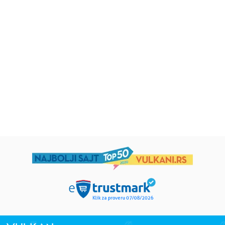
Beletristika
Beletristika
Iz pogrešnih razloga
Životinjska farma
Eloiza Džejms
Džordž Orvel
1.019,15
RSD
934,15
RSD
1.199,00
RSD
1.099,00
RSD