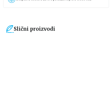
Slični proizvodi
15
%
15
%
Čestitke, bukmarkeri i notesi
Čestitke, bukmarkeri i notesi
Bookmarker - Žabica
Bookmarker - Time to start a
new chapter
grupa autora
grupa autora