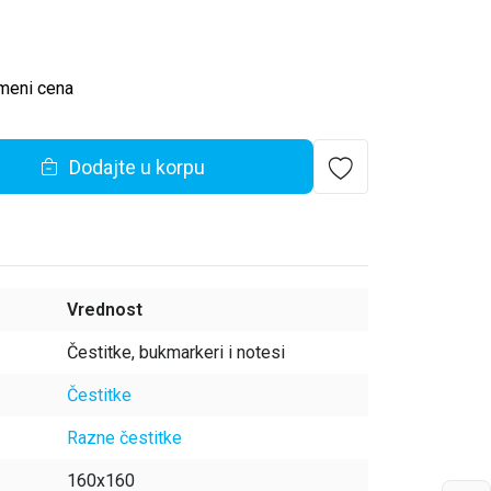
meni cena
Dodajte u korpu
Vrednost
Čestitke, bukmarkeri i notesi
Čestitke
Razne čestitke
160x160