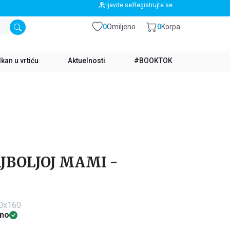
BESPLATNA DOSTAVA ZA IZNOS PREKO 3500 RSD
Prijavite se
Registrujte se
0
Omiljeno
0
Korpa
kan u vrtiću
Aktuelnosti
#BOOKTOK
JBOLJOJ MAMI -
60x160
no