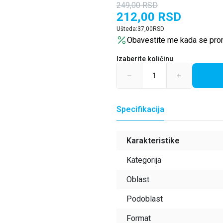
249,00
RSD
212,00
RSD
Ušteda:
37,00
RSD
Obavestite me kada se pro
Izaberite količinu
Specifikacija
Karakteristike
Kategorija
Oblast
Podoblast
Format