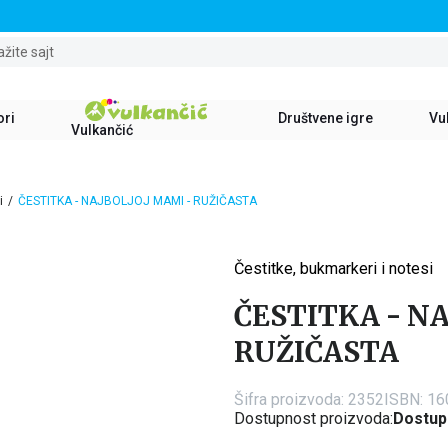
STALNI POPUST OD 15% NA SVE NASLOVE
ažite sajt
ori
Društvene igre
Vul
Vulkančić
i
ČESTITKA - NAJBOLJOJ MAMI - RUŽIČASTA
Čestitke, bukmarkeri i notesi
15
%
ČESTITKA - NA
RUŽIČASTA
Šifra proizvoda:
2352
ISBN: 1
Dostupnost proizvoda:
Dostup