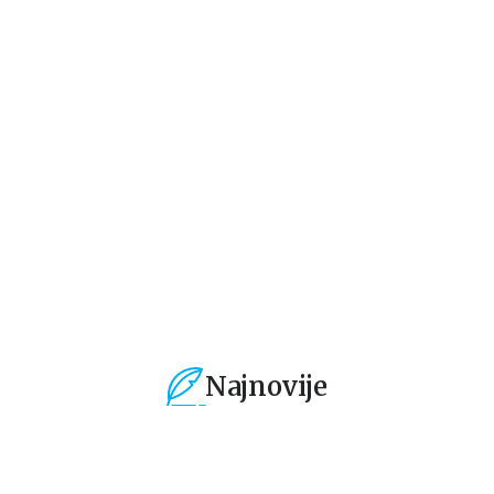
Čestitke, bukmarkeri i
Čestitke, bukmarkeri i
Če
notesi
notesi
no
e
Bookmarker - Pride
Bookmarker - Morally
Bo
ter
and Prejudice
Grey
M
grupa autora
grupa autora
gr
101,15
RSD
101,15
RSD
1
119,00
RSD
119,00
RSD
11
Najnovije
%
15
%
15
%