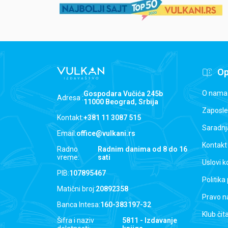
Op
O nama
Gospodara Vučića 245b
Adresa :
11000 Beograd, Srbija
Zaposle
Kontakt:
+381 11 3087 515
Saradnj
Email:
office@vulkani.rs
Kontakt
Radno
Radnim danima od 8 do 16
vreme:
sati
Uslovi k
PIB:
107895467
Politika
Matični broj:
20892358
Pravo n
Banca Intesa:
160-383197-32
Klub čit
Šifra i naziv
5811 - Izdavanje