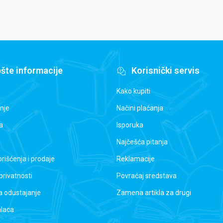
šte informacije
Korisnički servis
Kako kupiti
nje
Načini plaćanja
a
Isporuka
Najčešća pitanja
orišćenja i prodaje
Reklamacije
 privatnosti
Povraćaj sredstava
a odustajanje
Zamena artikla za drugi
alaca