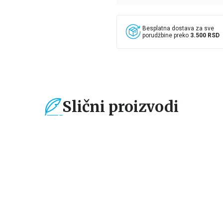
Besplatna dostava za sve
porudžbine preko
3.500 RSD
Slični proizvodi
%
15
%
15
%