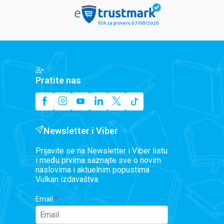
Pratite nas
Newsletter i Viber
Prijavite se na Newsletter i Viber listu
i među prvima saznajte sve o novim
naslovima i aktuelnim popustima
Vulkan izdavaštva.
Email