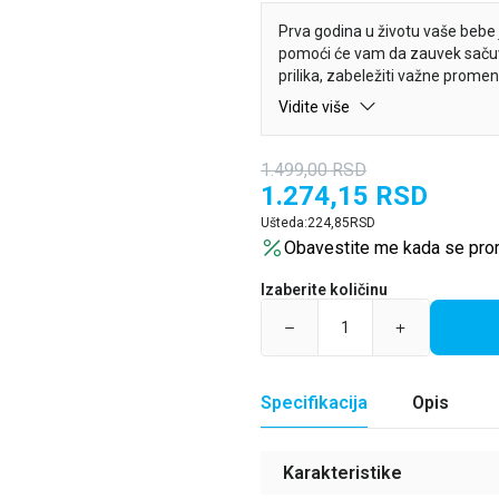
Prva godina u životu vaše bebe 
pomoći će vam da zauvek sačuva
prilika, zabeležiti važne prome
vaše bebe. Uz poznate dečje pe
Vidite više
je jedinstven podsetnik koji će v
zajedno čituckati.
1.499,00
RSD
1.274,15
RSD
Ušteda:
224,85
RSD
Obavestite me kada se pro
Izaberite količinu
Specifikacija
Opis
Karakteristike