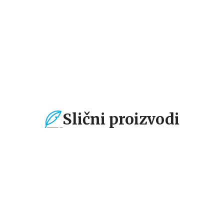
Slični proizvodi
%
15
%
15
%