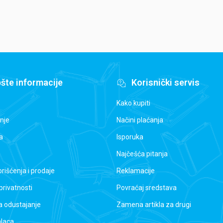
šte informacije
Korisnički servis
Kako kupiti
nje
Načini plaćanja
a
Isporuka
Najčešća pitanja
orišćenja i prodaje
Reklamacije
 privatnosti
Povraćaj sredstava
a odustajanje
Zamena artikla za drugi
alaca