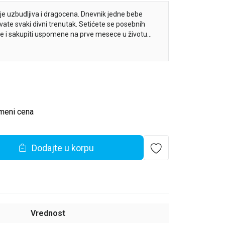
je uzbudljiva i dragocena. Dnevnik jedne bebe
te svaki divni trenutak. Setićete se posebnih
ne i sakupiti uspomene na prve mesece u životu
smice i prostor za fotografije, Dnevnik jedne bebe
aše dete listati samo ili koji ćete, veoma često,
meni cena
Dodajte u korpu
Vrednost