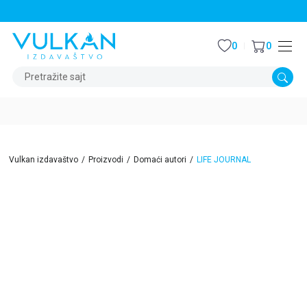
STALNI POPUST OD 15% NA SVE NASLOVE
0
0
Pretražite sajt
Vulkan izdavaštvo
Proizvodi
Domaći autori
LIFE JOURNAL
15
%