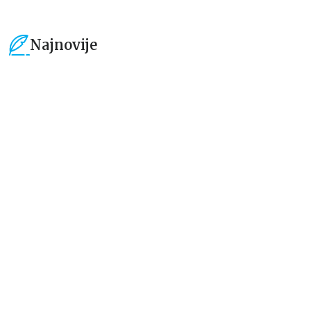
Najnovije
15
%
15
%
Beletristika
Beletristika
Iz pogrešnih razloga
Životinjska farma
Eloiza Džejms
Džordž Orvel