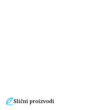
Domaći autori
Domaći autori
GOLDEN SKY
LIFE & STYLE
Zorana Jovanović
Zorana Jovanović
1.019,15
RSD
1.274,15
RSD
1.199,00
RSD
1.499,00
RSD
Slični proizvodi