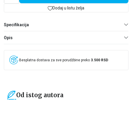
otarasimo loših navika.Pravi poklon kojim bi svaka ženska
osoba trebalo da časti sebe i svoje prijateljice.
Dodaj u listu želja
Specifikacija
Opis
Besplatna dostava za sve porudžbine preko
3.500 RSD
Od istog autora
15
%
15
%