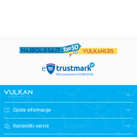
1.019,15
RSD
934,15
RSD
1.199,00
RSD
1.099,00
RSD
Opšte informacije
Korisnički servis