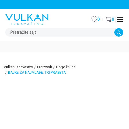
STALNI POPUST OD 15% NA SVE NASLOVE
0
0
Pretražite sajt
Vulkan izdavaštvo
Proizvodi
Dečje knjige
BAJKE ZA NAJMLAĐE: TRI PRASETA
15
%