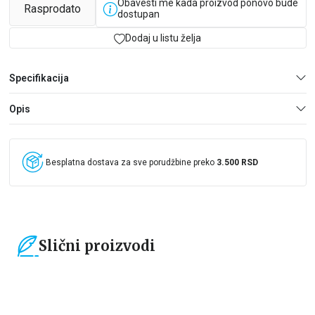
Obavesti me kada proizvod ponovo bude
Rasprodato
dostupan
Dodaj u listu želja
Specifikacija
Opis
Besplatna dostava za sve porudžbine preko
3.500 RSD
Slični proizvodi
15
%
15
%