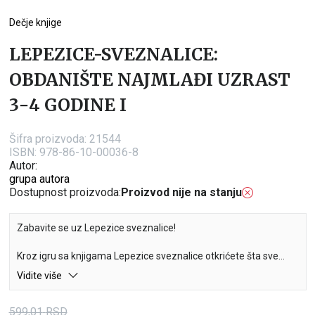
Dečje knjige
LEPEZICE-SVEZNALICE:
OBDANIŠTE NAJMLAĐI UZRAST
3−4 GODINE I
Šifra proizvoda:
21544
ISBN: 978-86-10-00036-8
Autor:
grupa autora
Dostupnost proizvoda:
Proizvod nije na stanju
Zabavite se uz Lepezice sveznalice!
Kroz igru sa knjigama Lepezice sveznalice otkrićete šta sve
vaše dete zna. Takođe ćete videti kako kroz pitanja postepeno
Vidite više
napreduje.
599,01
RSD
Saveti Lepezica sveznalica: