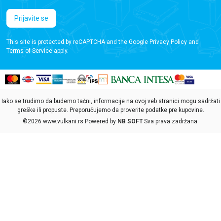
Prijavite se
This site is protected by reCAPTCHA and the Google
Privacy Policy
and
Terms of Service
apply.
Iako se trudimo da budemo tačni, informacije na ovoj veb stranici mogu sadržati
greške ili propuste. Preporučujemo da proverite podatke pre kupovine.
©2026
www.vulkani.rs
Powered by
NB SOFT
Sva prava zadržana.