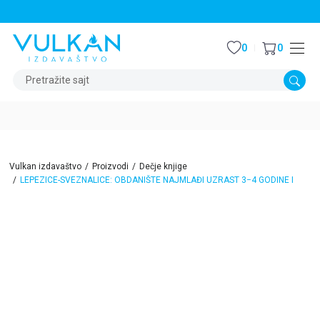
STALNI POPUST OD 15% NA SVE NASLOVE
0
0
Pretražite sajt
Vulkan izdavaštvo
Proizvodi
Dečje knjige
LEPEZICE-SVEZNALICE: OBDANIŠTE NAJMLAĐI UZRAST 3−4 GODINE I
15
%