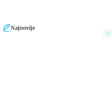
Najnovije
15
%
15
%
Dečje knjige
Dečje knjige
Uspomene iz vrtića
Zrnce kartice – Učimo engleski
5–7
grupa autora
Mirjana Milenić