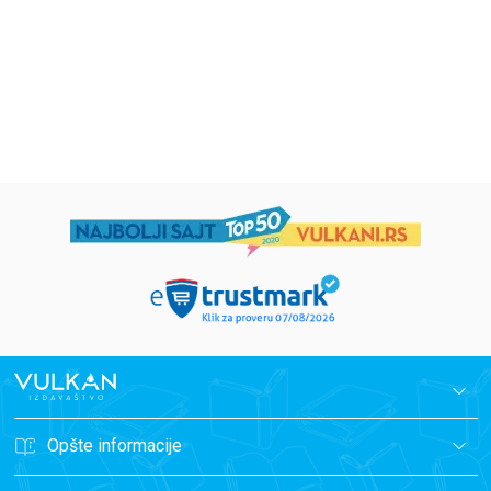
594,15
RSD
424,15
RSD
699,00
RSD
499,00
RSD
Opšte informacije