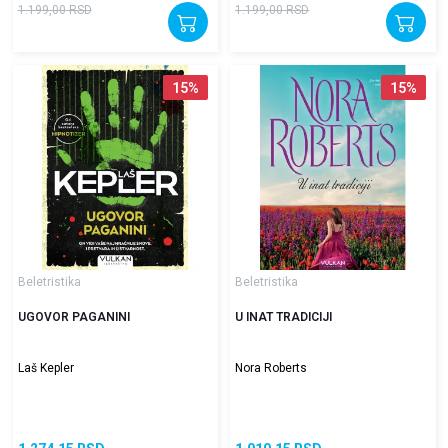
1.199,00
RSD
1.199,00
RSD
15
%
15
%
Beletristika
Beletristika
UGOVOR PAGANINI
U INAT TRADICIJI
Laš Kepler
Nora Roberts