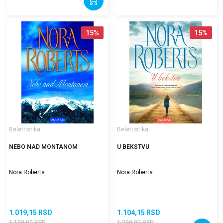
15
%
15
%
Beletristika
Beletristika
NEBO NAD MONTANOM
U BEKSTVU
Nora Roberts
Nora Roberts
1.019,15
RSD
1.104,15
RSD
1.199,00
RSD
1.299,00
RSD