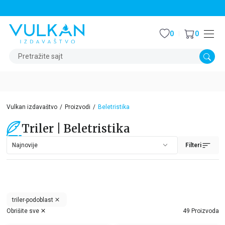
STALNI POPUST OD 15% NA SVE NASLOVE
0
0
Pretražite sajt
Vulkan izdavaštvo
Proizvodi
Beletristika
Triler | Beletristika
Filteri
triler-podoblast
Obrišite sve
49 Proizvoda