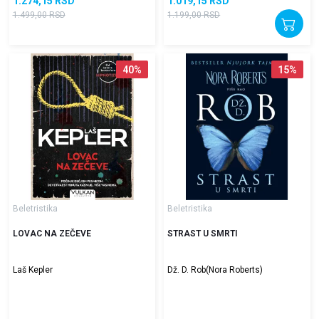
1.274,15
RSD
1.019,15
RSD
1.499,00
RSD
1.199,00
RSD
40
%
15
%
Beletristika
Beletristika
LOVAC NA ZEČEVE
STRAST U SMRTI
Laš Kepler
Dž. D. Rob(Nora Roberts)