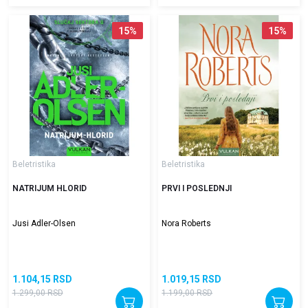
15
%
15
%
Beletristika
Beletristika
NATRIJUM HLORID
PRVI I POSLEDNJI
Jusi Adler-Olsen
Nora Roberts
1.104,15
RSD
1.019,15
RSD
1.299,00
RSD
1.199,00
RSD