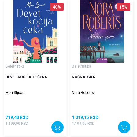
40
%
15
%
Beletristika
Beletristika
DEVET KOČIJA TE ČEKA
NOĆNA IGRA
Meri Stjuart
Nora Roberts
719,40
RSD
1.019,15
RSD
1.199,00
RSD
1.199,00
RSD