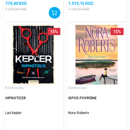
779,40
RSD
1.019,15
RSD
1.299,00
RSD
1.199,00
RSD
15
%
15
%
Beletristika
Beletristika
HIPNOTIZER
ISPOD POVRŠINE
Laš Kepler
Nora Roberts