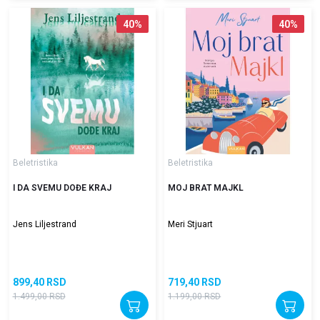
40
%
40
%
Beletristika
Beletristika
I DA SVEMU DOĐE KRAJ
MOJ BRAT MAJKL
Jens Liljestrand
Meri Stjuart
899,40
RSD
719,40
RSD
1.499,00
RSD
1.199,00
RSD