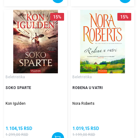
15
%
15
%
Beletristika
Beletristika
SOKO SPARTE
ROĐENA U VATRI
Kon Igulden
Nora Roberts
1.104,15
RSD
1.019,15
RSD
1.299,00
RSD
1.199,00
RSD