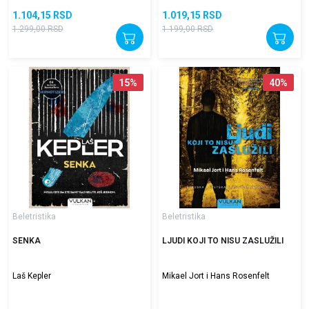
1.104,15
RSD
1.019,15
RSD
1.299,00
RSD
1.199,00
RSD
15
%
40
%
Beletristika
Beletristika
SENKA
LJUDI KOJI TO NISU ZASLUŽILI
Laš Kepler
Mikael Jort i Hans Rosenfelt