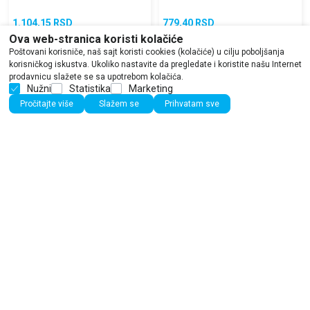
1.104,15
RSD
779,40
RSD
1.299,00
RSD
1.299,00
RSD
Ova web-stranica koristi kolačiće
Poštovani korisniče, naš sajt koristi cookies (kolačiće) u cilju poboljšanja
korisničkog iskustva. Ukoliko nastavite da pregledate i koristite našu Internet
prodavnicu slažete se sa upotrebom kolačića.
Nužni
Statistika
Marketing
15
%
15
%
Pročitajte više
Slažem se
Prihvatam sve
Beletristika
Beletristika
OPSESIJA
DEVOJKA KOJA JE ĆUTALA
Nora Roberts
Mikael Jort i Hans Rosenfelt