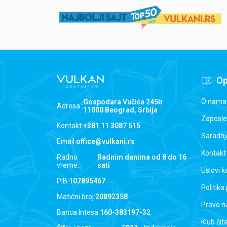
Op
O nama
Gospodara Vučića 245b
Adresa :
11000 Beograd, Srbija
Zaposle
Kontakt:
+381 11 3087 515
Saradnj
Email:
office@vulkani.rs
Kontakt
Radno
Radnim danima od 8 do 16
vreme:
sati
Uslovi k
PIB:
107895467
Politika
Matični broj:
20892358
Pravo n
Banca Intesa:
160-383197-32
Klub čit