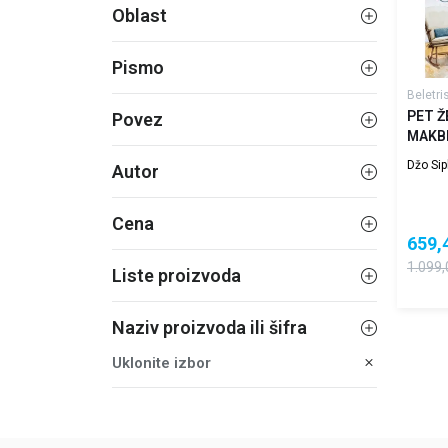
Oblast
Pismo
Beletri
PET Ž
Povez
MAKB
Džo Sip
Autor
Cena
659,
1.099,
Liste proizvoda
Naziv proizvoda ili šifra
Uklonite izbor