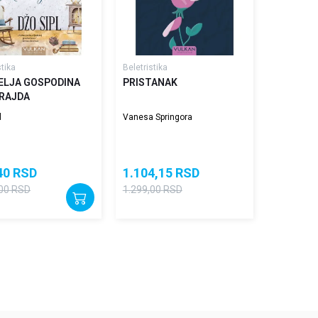
stika
Beletristika
ELJA GOSPODINA
PRISTANAK
RAJDA
l
Vanesa Springora
40
RSD
1.104,15
RSD
00
RSD
1.299,00
RSD