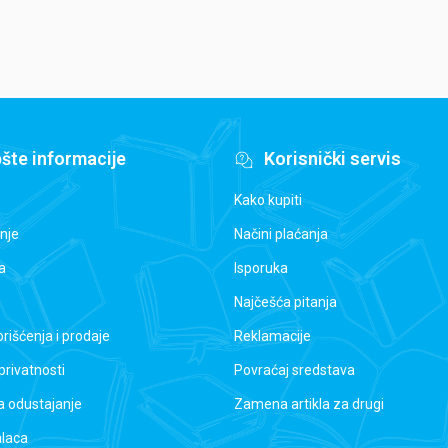
šte informacije
Korisnički servis
Kako kupiti
nje
Načini plaćanja
a
Isporuka
Najčešća pitanja
orišćenja i prodaje
Reklamacije
 privatnosti
Povraćaj sredstava
a odustajanje
Zamena artikla za drugi
alaca