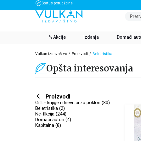
Status porudžbine
BESPLATNA DOSTAVA ZA IZNOS PREKO 3500 RSD
Pretr
% Akcije
Izdanja
Domaći aut
Vulkan izdavaštvo
Proizvodi
Beletristika
Opšta interesovanja
Proizvodi
Gift - knjige i dnevnici za poklon (80)
Beletristika (2)
Ne-fikcija (244)
Domaći autori (4)
Kapitalna (8)