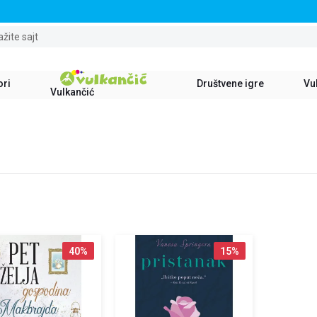
STALNI POPUST OD 15% NA SVE NASLOVE
ažite sajt
ori
Društvene igre
Vul
Vulkančić
40
%
15
%