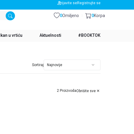
BESPLATNA DOSTAVA ZA IZNOS PREKO 3500 RSD
Prijavite se
Registrujte se
0
Omiljeno
0
Korpa
kan u vrtiću
Aktuelnosti
#BOOKTOK
Sortiraj
2 Proizvoda
Obrišite sve