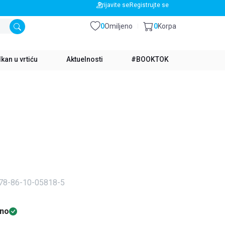
BESPLATNA DOSTAVA ZA IZNOS PREKO 3500 RSD
Prijavite se
Registrujte se
0
Omiljeno
0
Korpa
kan u vrtiću
Aktuelnosti
#BOOKTOK
978-86-10-05818-5
no