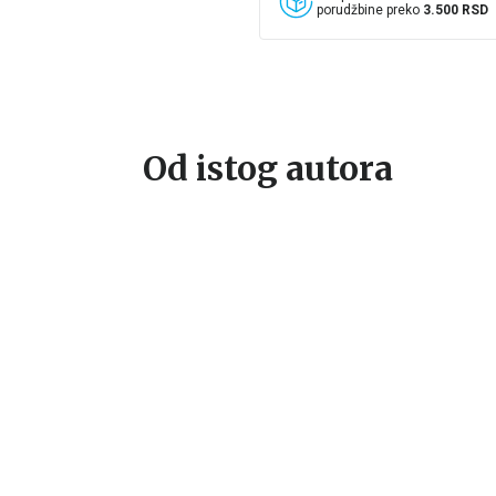
porudžbine preko
3.500 RSD
Od istog autora
%
15
%
15
%
Beletristika
Beletristika
Bel
DOLAZIM PO TEBE I
INTIMNI ŽIVOT
JA
VODIM TE SA SOBOM