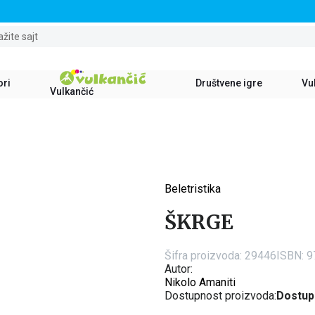
STALNI POPUST OD 15% NA SVE NASLOVE
ažite sajt
ori
Društvene igre
Vul
Vulkančić
Beletristika
40
%
ŠKRGE
Šifra proizvoda:
29446
ISBN: 
Autor:
Nikolo Amaniti
Dostupnost proizvoda:
Dostup