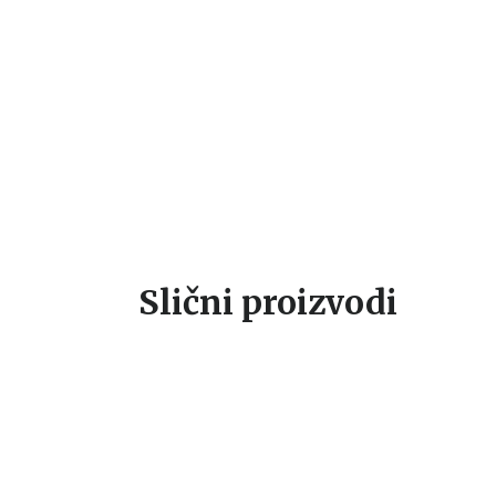
Nikolo Amaniti
Nikolo Amaniti
Ni
1.274,15
RSD
1.104,15
RSD
9
1.499,00
RSD
1.299,00
RSD
1.
Slični proizvodi
%
15
%
15
%