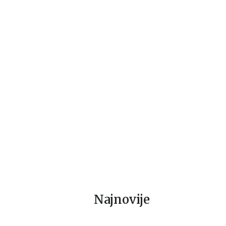
Beletristika
Beletristika
Bel
Lista
Intriga u Amalfiju
Ni
Stiv Beri
Andeš i Anete de la Mote
Fr
1.019,15
RSD
934,15
RSD
9
1.199,00
RSD
1.099,00
RSD
1.
Najnovije