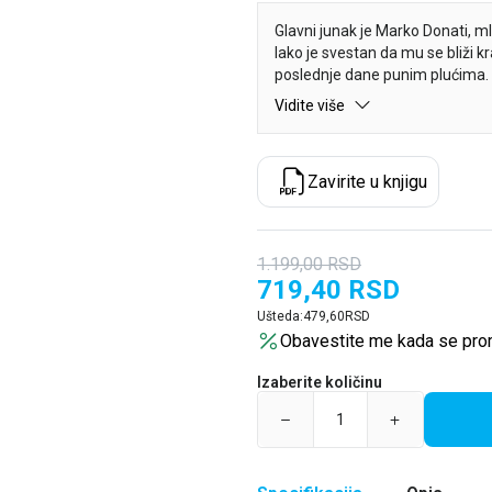
Glavni junak je Marko Donati, ml
Iako je svestan da mu se bliži k
poslednje dane punim plućima. T
avantura – od zabava u Rimu i p
Vidite više
i događajima koji često prelaze 
pokušaju da se pronađe autenti
apsurdno i besmisleno, o hrabro
Zavirite u knjigu
1.199,00
RSD
719,40
RSD
Ušteda:
479,60
RSD
Obavestite me kada se pro
Izaberite količinu