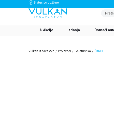
Status porudžbine
BESPLATNA DOSTAVA ZA IZNOS PREKO 3500 RSD
Pretr
% Akcije
Izdanja
Domaći aut
Vulkan izdavaštvo
Proizvodi
Beletristika
ŠKRGE