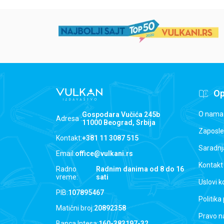
Op
O nama
Gospodara Vučića 245b
Adresa :
11000 Beograd, Srbija
Zaposle
Kontakt:
+381 11 3087 515
Saradnj
Email:
office@vulkani.rs
Kontakt
Radno
Radnim danima od 8 do 16
vreme:
sati
Uslovi k
PIB:
107895467
Politika
Matični broj:
20892358
Pravo n
Banca Intesa:
160-383197-32