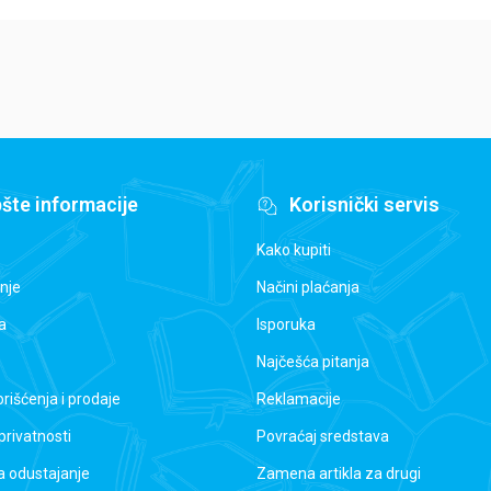
šte informacije
Korisnički servis
Kako kupiti
nje
Načini plaćanja
a
Isporuka
Najčešća pitanja
orišćenja i prodaje
Reklamacije
 privatnosti
Povraćaj sredstava
a odustajanje
Zamena artikla za drugi