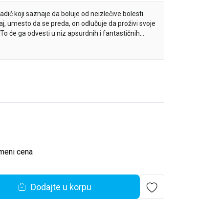
adić koji saznaje da boluje od neizlečive bolesti.
raj, umesto da se preda, on odlučuje da proživi svoje
o će ga odvesti u niz apsurdnih i fantastičnih
utovanja u Indiju, do susreta sa neobičnim ljudima
granice realnog. Ovo je roman o životu na ivici, o
čnost i smisao u savremenom društvu koje deluje
sti da se diše i kada se čini da vazduha više nema.
meni cena
Dodajte u korpu