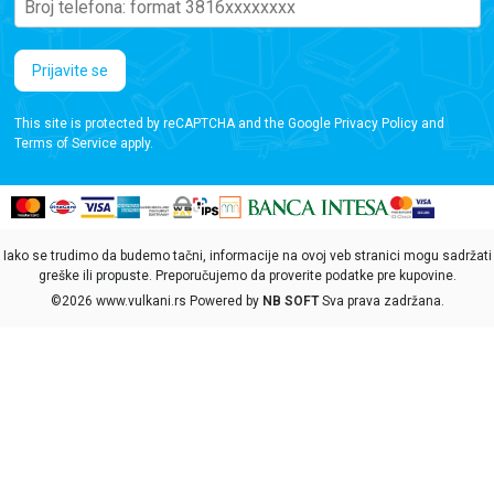
Prijavite se
This site is protected by reCAPTCHA and the Google
Privacy Policy
and
Terms of Service
apply.
Iako se trudimo da budemo tačni, informacije na ovoj veb stranici mogu sadržati
greške ili propuste. Preporučujemo da proverite podatke pre kupovine.
©2026
www.vulkani.rs
Powered by
NB SOFT
Sva prava zadržana.