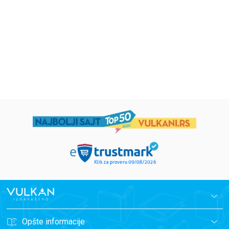
Eloiza Džejms
Džordž Orvel
1.019,15
RSD
934,15
RSD
1.199,00
RSD
1.099,00
RSD
Opšte informacije