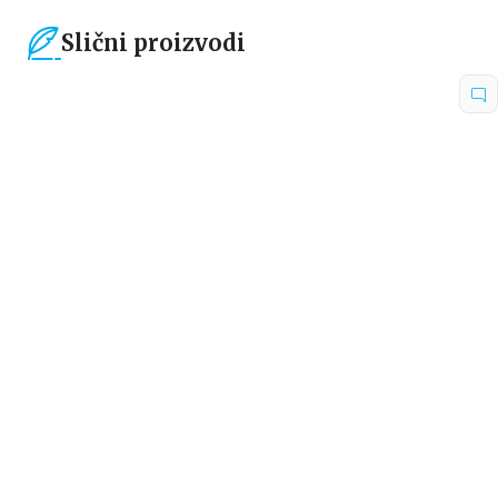
Slični proizvodi
40
%
Beletristika
MAJSTOR ZAGONETKE
Danijela Trusoni
839,40
RSD