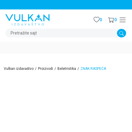
STALNI POPUST OD 15% NA SVE NASLOVE
0
0
Pretražite sajt
Vulkan izdavaštvo
Proizvodi
Beletristika
ZNAK RASPEĆA
15
%