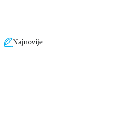
1.399,00
RSD
Najnovije
15
%
15
%
Beletristika
Beletristika
Iz pogrešnih razloga
Životinjska farma