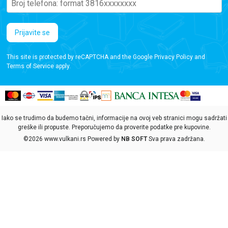
Prijavite se
This site is protected by reCAPTCHA and the Google
Privacy Policy
and
Terms of Service
apply.
Iako se trudimo da budemo tačni, informacije na ovoj veb stranici mogu sadržati
greške ili propuste. Preporučujemo da proverite podatke pre kupovine.
©2026
www.vulkani.rs
Powered by
NB SOFT
Sva prava zadržana.