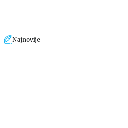
1.199,00
RSD
1.299,00
RSD
Najnovije
15
%
15
%
Beletristika
Beletristika
Iz pogrešnih razloga
Životinjska farma