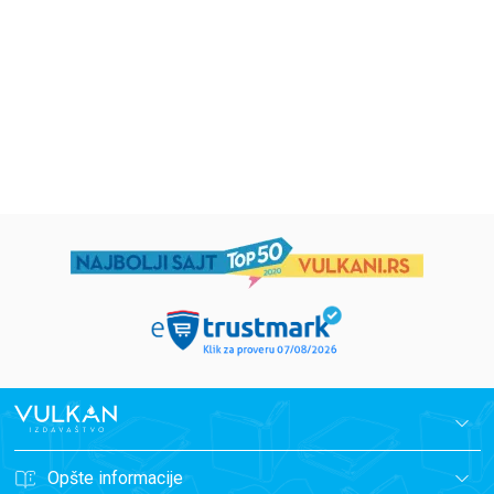
Eloiza Džejms
Džordž Orvel
1.019,15
RSD
934,15
RSD
1.199,00
RSD
1.099,00
RSD
Opšte informacije