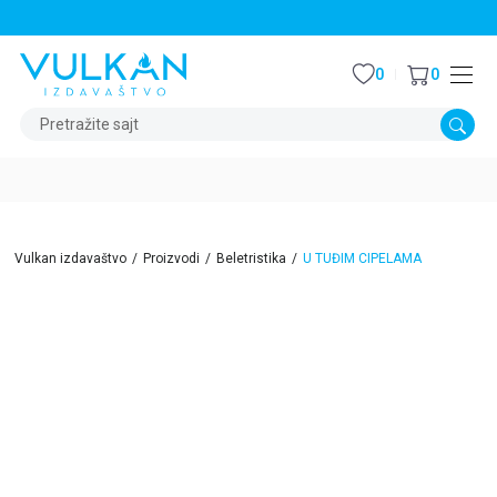
STALNI POPUST OD 15% NA SVE NASLOVE
0
0
Pretražite sajt
Vulkan izdavaštvo
Proizvodi
Beletristika
U TUĐIM CIPELAMA
15
%