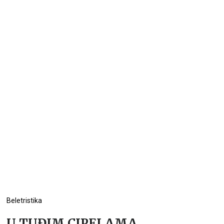
Beletristika
U TUĐIM CIPELAMA