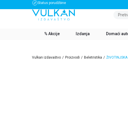
Status porudžbine
BESPLATNA DOSTAVA ZA IZNOS PREKO 3500 RSD
Pretr
% Akcije
Izdanja
Domaći aut
Vulkan izdavaštvo
Proizvodi
Beletristika
ŽIVOTINJSKA