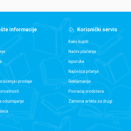
šte informacije
Korisnički servis
Kako kupiti
nje
Načini plaćanja
a
Isporuka
Najčešća pitanja
orišćenja i prodaje
Reklamacije
 privatnosti
Povraćaj sredstava
a odustajanje
Zamena artikla za drugi
alaca