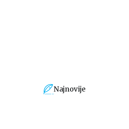
Lista
Intriga u Amalfiju
Ni
Stiv Beri
Andeš i Anete de la Mote
Fr
1.019,15
RSD
934,15
RSD
9
1.199,00
RSD
1.099,00
RSD
1.
Najnovije
%
15
%
15
%