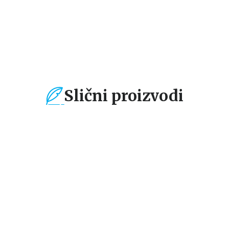
Slični proizvodi
%
15
%
15
%
Beletristika
Beletristika
Bel