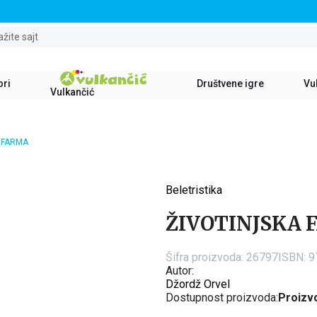
STALNI POPUST OD 15% NA SVE NASLOVE
ažite sajt
ori
Društvene igre
Vul
Vulkančić
 FARMA
Beletristika
15
%
ŽIVOTINJSKA
Šifra proizvoda:
26797
ISBN: 
Autor:
Džordž Orvel
Dostupnost proizvoda:
Proizvo