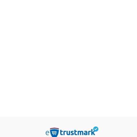
Roksi Nafusi
849,15
RS
etristika
Beletristika
999,00
RSD
sta
Intriga u Amalfiju
v Beri
Andeš i Anete de la Mote
.019,15
RSD
934,15
RSD
199,00
RSD
1.099,00
RSD