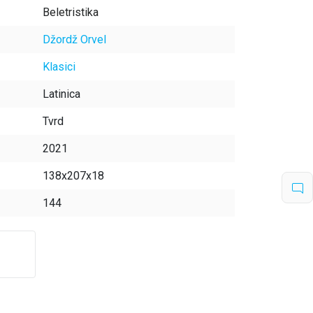
Beletristika
Džordž Orvel
Klasici
Latinica
Tvrd
2021
138x207x18
144