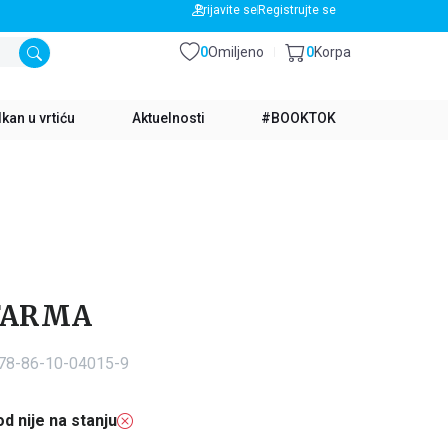
BESPLATNA DOSTAVA ZA IZNOS PREKO 3500 RSD
Prijavite se
Registrujte se
0
Omiljeno
0
Korpa
kan u vrtiću
Aktuelnosti
#BOOKTOK
 FARMA
978-86-10-04015-9
d nije na stanju