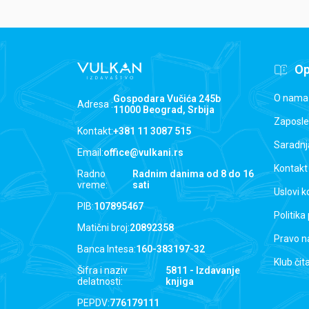
Op
O nama
Gospodara Vučića 245b
Adresa :
11000 Beograd, Srbija
Zaposle
Kontakt:
+381 11 3087 515
Saradnj
Email:
office@vulkani.rs
Kontakt
Radno
Radnim danima od 8 do 16
vreme:
sati
Uslovi k
PIB:
107895467
Politika
Matični broj:
20892358
Pravo n
Banca Intesa:
160-383197-32
Klub čit
Šifra i naziv
5811 - Izdavanje
delatnosti:
knjiga
PEPDV:
776179111