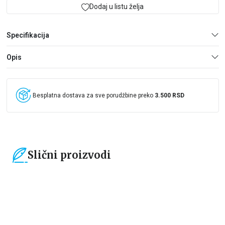
da bi pronašla ćerku. Zima, proleće, leto, jesen; smrt je peta i
Dodaj u listu želja
gospodarica svega.
Specifikacija
Opis
Besplatna dostava za sve porudžbine preko
3.500 RSD
Slični proizvodi
15
%
15
%