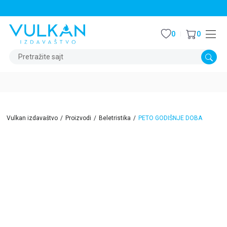
STALNI POPUST OD 15% NA SVE NASLOVE
0
0
Pretražite sajt
Vulkan izdavaštvo
Proizvodi
Beletristika
PETO GODIŠNJE DOBA
15
%