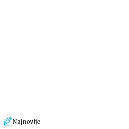
Beletristika
Beletristika
Iz pogrešnih razloga
Životinjska farma
Eloiza Džejms
Džordž Orvel
1.019,15
RSD
934,15
RSD
1.199,00
RSD
1.099,00
RSD
Najnovije