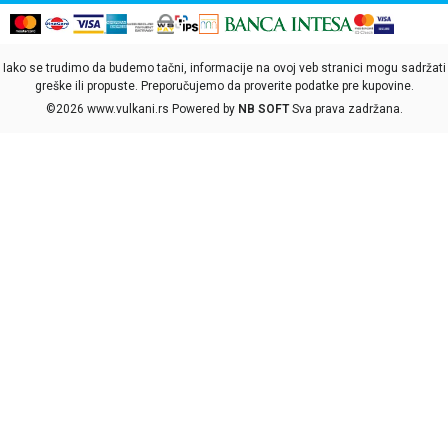
Iako se trudimo da budemo tačni, informacije na ovoj veb stranici mogu sadržati
greške ili propuste. Preporučujemo da proverite podatke pre kupovine.
©2026
www.vulkani.rs
Powered by
NB SOFT
Sva prava zadržana.