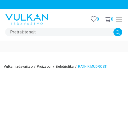
STALNI POPUST OD 15% NA SVE NASLOVE
0
0
Pretražite sajt
Vulkan izdavaštvo
Proizvodi
Beletristika
RATNIK MUDROSTI
15
%