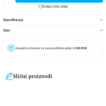
mesto u svetu empirijskih filozofa – ali i za sam opstanak
filozofije.
Dodaj u listu želja
Specifikacija
Opis
Besplatna dostava za sve porudžbine preko
3.500 RSD
Slični proizvodi
15
%
15
%